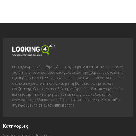
Ο Επαγγελματικός Οδηγός δημιουργήθηκε για να καταγράψει όλες
τις επιχειρήσεις και τους επαγγελματίες της χώρας, με σκοπό την
εξυπηρέτηση του Έλληνα πολίτη, ώστε να έχει τη δυνατόττα, μέσα
από ένα εύχρηστο site αλλά και με τη βοήθεια των μηχανών
αναζήτησης Google, Yahoo! & Bing, να βρει έυκολα και γρήγορα την
πλησιέστερη επιχείρηση που χρειάζεται για να καλύψει τις
ανάγκες του, αλλά και να αυξήσει το εταιρικό πελατολόγιο κάθε
εγγεγραμμένης σε αυτόν επιχείρησης.
Κατηγορίες
Υπολογιστές and Internet