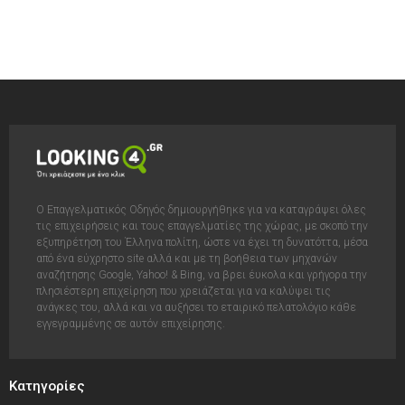
Ο Επαγγελματικός Οδηγός δημιουργήθηκε για να καταγράψει όλες
τις επιχειρήσεις και τους επαγγελματίες της χώρας, με σκοπό την
εξυπηρέτηση του Έλληνα πολίτη, ώστε να έχει τη δυνατόττα, μέσα
από ένα εύχρηστο site αλλά και με τη βοήθεια των μηχανών
αναζήτησης Google, Yahoo! & Bing, να βρει έυκολα και γρήγορα την
πλησιέστερη επιχείρηση που χρειάζεται για να καλύψει τις
ανάγκες του, αλλά και να αυξήσει το εταιρικό πελατολόγιο κάθε
εγγεγραμμένης σε αυτόν επιχείρησης.
Κατηγορίες