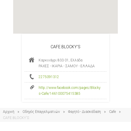
CAFE BLOCKY'S
Καρκινάγρι 833 01, Ελλάδα
ΡΑΧΕΣ - ΙΚΑΡΙΑ - ΣΑΜΟΥ - ΕΛΛΑΔΑ
2275091312
http://www.facebook.com/pages/Blocky
s-Cafe/146100075415385
Αρχική
Οδηγός Επαγγελματιών
Φαγητό - Διασκέδαση
Cafe
CAFE BLOCKY'S