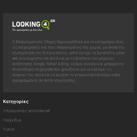
Ο Επαγγελματικός Οδηγός δημιουργήθηκε για να καταγράψει όλες
τις επιχειρήσεις και τους επαγγελματίες της χώρας, με σκοπό την
εξυπηρέτηση του Έλληνα πολίτη, ώστε να έχει τη δυνατόττα, μέσα
από ένα εύχρηστο site αλλά και με τη βοήθεια των μηχανών
αναζήτησης Google, Yahoo! & Bing, να βρει έυκολα και γρήγορα την
πλησιέστερη επιχείρηση που χρειάζεται για να καλύψει τις
ανάγκες του, αλλά και να αυξήσει το εταιρικό πελατολόγιο κάθε
εγγεγραμμένης σε αυτόν επιχείρησης.
Κατηγορίες
Υπολογιστές and Internet
Παιχνίδια
Υγεία