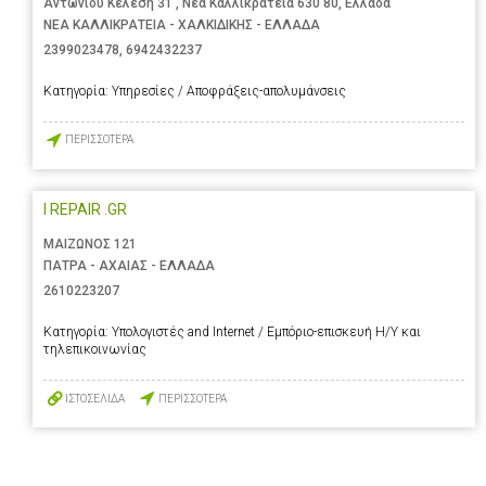
Αντωνιου Κελεση 31 , Νέα Καλλικράτεια 630 80, Ελλάδα
ΝΕΑ ΚΑΛΛΙΚΡΑΤΕΙΑ - ΧΑΛΚΙΔΙΚΗΣ - ΕΛΛΑΔΑ
2399023478
,
6942432237
Κατηγορία:
Υπηρεσίες / Αποφράξεις-απολυμάνσεις
ΠΕΡΙΣΣΟΤΕΡΑ
I REPAIR .GR
ΜΑΙΖΩΝΟΣ 121
ΠΑΤΡΑ - ΑΧΑΙΑΣ - ΕΛΛΑΔΑ
2610223207
Κατηγορία:
Υπολογιστές and Internet / Εμπόριο-επισκευή Η/Υ και
τηλεπικοινωνίας
ΙΣΤΟΣΕΛΙΔΑ
ΠΕΡΙΣΣΟΤΕΡΑ