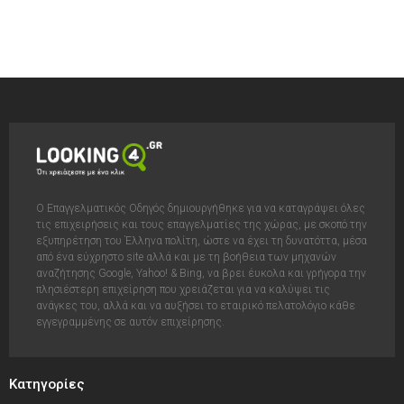
Ο Επαγγελματικός Οδηγός δημιουργήθηκε για να καταγράψει όλες
τις επιχειρήσεις και τους επαγγελματίες της χώρας, με σκοπό την
εξυπηρέτηση του Έλληνα πολίτη, ώστε να έχει τη δυνατόττα, μέσα
από ένα εύχρηστο site αλλά και με τη βοήθεια των μηχανών
αναζήτησης Google, Yahoo! & Bing, να βρει έυκολα και γρήγορα την
πλησιέστερη επιχείρηση που χρειάζεται για να καλύψει τις
ανάγκες του, αλλά και να αυξήσει το εταιρικό πελατολόγιο κάθε
εγγεγραμμένης σε αυτόν επιχείρησης.
Κατηγορίες