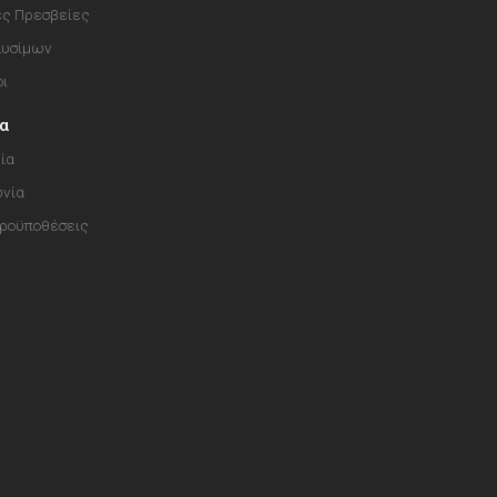
ές Πρεσβείες
αυσίμων
οι
ία
ία
ωνία
Προϋποθέσεις