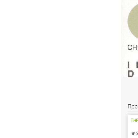
Προ
TH
ΗΡΩ