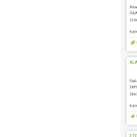
Λεω
ΠΑΛ
210
Κατ
AL
Παλ
ΣΚΡ
266
Κατ
ΕΤ