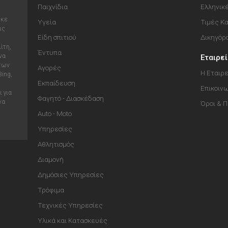
Παιχνίδια
Ελληνικ
ηκε
Υγεία
Τιμές Κ
ις
Είδη σπιτιού
Δικηγόρ
ίτη,
Έντυπα
να
Εταιρε
 των
Αγορές
Η Εταιρε
Bing,
Εκπαίδευση
Επικοιν
 για
Φαγητό - Διασκέδαση
να
Όροι & 
Auto - Moto
Υπηρεσίες
Αθλητισμός
Διαμονή
Δημόσιες Υπηρεσίες
Τρόφιμα
Τεχνικές Υπηρεσίες
Υλικά και Κατασκευές