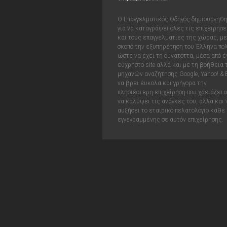
Ο Επαγγελματικός Οδηγός δημιουργήθ
για να καταγράψει όλες τις επιχειρήσε
και τους επαγγελματίες της χώρας, με
σκοπό την εξυπηρέτηση του Έλληνα πολ
ώστε να έχει τη δυνατόττα, μέσα από έ
εύχρηστο site αλλά και με τη βοήθεια
μηχανών αναζήτησης Google, Yahoo! & 
να βρει έυκολα και γρήγορα την
πλησιέστερη επιχείρηση που χρειάζεται
να καλύψει τις ανάγκες του, αλλά και 
αυξήσει το εταιρικό πελατολόγιο κάθε
εγγεγραμμένης σε αυτόν επιχείρησης.