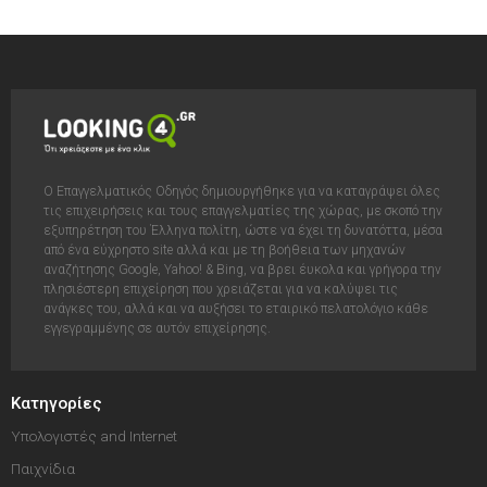
Ο Επαγγελματικός Οδηγός δημιουργήθηκε για να καταγράψει όλες
τις επιχειρήσεις και τους επαγγελματίες της χώρας, με σκοπό την
εξυπηρέτηση του Έλληνα πολίτη, ώστε να έχει τη δυνατόττα, μέσα
από ένα εύχρηστο site αλλά και με τη βοήθεια των μηχανών
αναζήτησης Google, Yahoo! & Bing, να βρει έυκολα και γρήγορα την
πλησιέστερη επιχείρηση που χρειάζεται για να καλύψει τις
ανάγκες του, αλλά και να αυξήσει το εταιρικό πελατολόγιο κάθε
εγγεγραμμένης σε αυτόν επιχείρησης.
Κατηγορίες
Υπολογιστές and Internet
Παιχνίδια