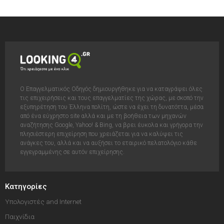
Ο Επαγγελματικός Οδηγός δημιουργήθηκε για να καταγράψει όλες
τις επιχειρήσεις και τους επαγγελματίες της χώρας, με σκοπό την
εξυπηρέτηση του Έλληνα πολίτη, ώστε να έχει τη δυνατόττα, μέσα
από ένα εύχρηστο site αλλά και με τη βοήθεια των μηχανών
αναζήτησης Google, Yahoo! & Bing, να βρει έυκολα και γρήγορα την
πλησιέστερη επιχείρηση που χρειάζεται για να καλύψει τις
ανάγκες του, αλλά και να αυξήσει το εταιρικό πελατολόγιο κάθε
εγγεγραμμένης σε αυτόν επιχείρησης.
Κατηγορίες
Υπολογιστές and Internet
Παιχνίδια