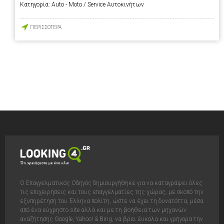
Κατηγορία:
Auto - Moto / Service Αυτοκινήτων
ΠΕΡΙΣΣΟΤΕΡΑ
Ο Επαγγελματικός Οδηγός δημιουργήθηκε για να καταγράψει όλες
τις επιχειρήσεις και τους επαγγελματίες της χώρας, με σκοπό την
εξυπηρέτηση του Έλληνα πολίτη, ώστε να έχει τη δυνατόττα, μέσα
από ένα εύχρηστο site αλλά και με τη βοήθεια των μηχανών
αναζήτησης Google, Yahoo! & Bing, να βρει έυκολα και γρήγορα την