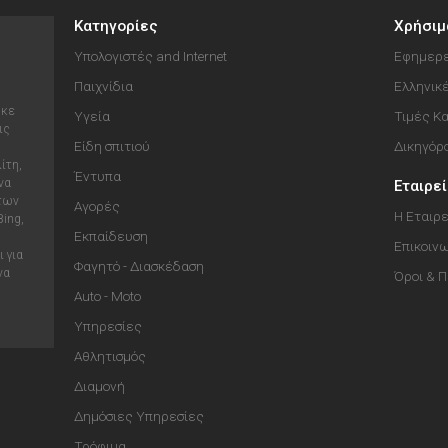
Κατηγορίες
Χρήσιμ
Υπολογιστές and Internet
Εφημερε
Παιχνίδια
Ελληνικ
ηκε
Υγεία
Τιμές Κ
ις
Είδη σπιτιού
Δικηγόρ
ίτη,
Έντυπα
να
Εταιρε
 των
Αγορές
Η Εταιρε
Bing,
Εκπαίδευση
Επικοιν
 για
Φαγητό - Διασκέδαση
να
Όροι & 
Auto - Moto
Υπηρεσίες
Αθλητισμός
Διαμονή
Δημόσιες Υπηρεσίες
Τρόφιμα