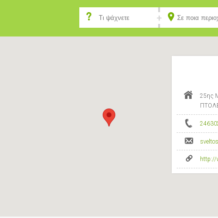
25ης Μ
ΠΤΟΛΕ
24630
svelt
http:/