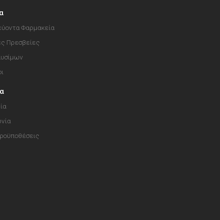
α
ύοντα Φαρμακεία
ές Πρεσβείες
αυσίμων
οι
ία
ία
ωνία
Προϋποθέσεις