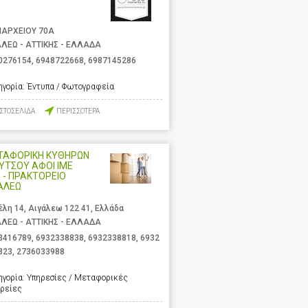
ΑΡΧΕΙΟΥ 70Α
ΑΛΕΩ - ΑΤΤΙΚΗΣ - ΕΛΛΑΔΑ
0276154
,
6948722668
,
6987145286
ηγορία:
Έντυπα / Φωτογραφεία
ΙΣΤΟΣΕΛΙΔΑ
ΠΕΡΙΣΣΟΤΕΡΑ
ΤΑΦΟΡΙΚΗ ΚΥΘΗΡΩΝ
ΛΥΤΣΟΥ ΑΦΟΙ ΙΜΕ
 - ΠΡΑΚΤΟΡΕΙΟ
ΑΛΕΩ
έλη 14, Αιγάλεω 122 41, Ελλάδα
ΑΛΕΩ - ΑΤΤΙΚΗΣ - ΕΛΛΑΔΑ
3416789
,
6932338838
,
6932338818
,
6932
823
,
2736033988
ηγορία:
Υπηρεσίες / Μεταφορικές
ιρείες