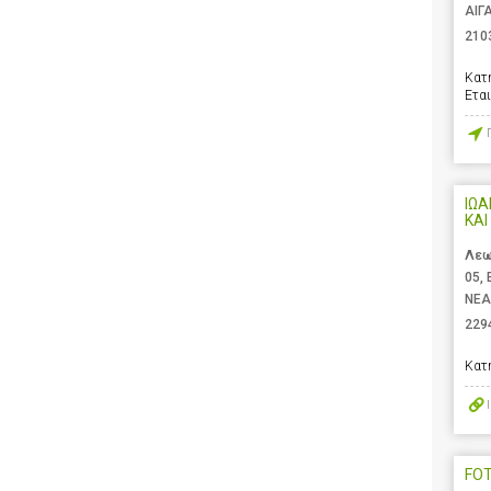
ΑΙΓ
210
Κατ
Ετα
ΙΩ
ΚΑΙ
Λεω
05,
ΝΕΑ
229
Κατ
FO