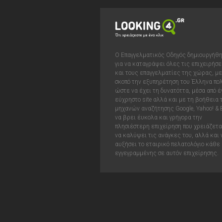
Ο Επαγγελματικός Οδηγός δημιουργήθ
για να καταγράψει όλες τις επιχειρήσε
και τους επαγγελματίες της χώρας, με
σκοπό την εξυπηρέτηση του Έλληνα πολ
ώστε να έχει τη δυνατόττα, μέσα από έ
εύχρηστο site αλλά και με τη βοήθεια
μηχανών αναζήτησης Google, Yahoo! & 
να βρει έυκολα και γρήγορα την
πλησιέστερη επιχείρηση που χρειάζεται
να καλύψει τις ανάγκες του, αλλά και 
αυξήσει το εταιρικό πελατολόγιο κάθε
εγγεγραμμένης σε αυτόν επιχείρησης.