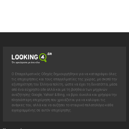
Ο Επαγγελματικός Οδηγός δημιουργήθηκε για να καταγράψει όλες
τις επιχειρήσεις και τους επαγγελματίες της χώρας, με σκοπό την
εξυπηρέτηση του Έλληνα πολίτη, ώστε να έχει τη δυνατόττα, μέσα
από ένα εύχρηστο site αλλά και με τη βοήθεια των μηχανών
αναζήτησης Google, Yahoo! & Bing, να βρει έυκολα και γρήγορα την
πλησιέστερη επιχείρηση που χρειάζεται για να καλύψει τις
ανάγκες του, αλλά και να αυξήσει το εταιρικό πελατολόγιο κάθε
εγγεγραμμένης σε αυτόν επιχείρησης.