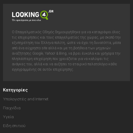
Ο Επαγγελματικός Οδηγός δημιουργήθηκε για να καταγράψει όλες
τις επιχειρήσεις και τους επαγγελματίες της χώρας, με σκοπό την
εξυπηρέτηση του Έλληνα πολίτη, ώστε να έχει τη δυνατόττα, μέσα
από ένα εύχρηστο site αλλά και με τη βοήθεια των μηχανών
αναζήτησης Google, Yahoo! & Bing, να βρει έυκολα και γρήγορα την
πλησιέστερη επιχείρηση που χρειάζεται για να καλύψει τις
ανάγκες του, αλλά και να αυξήσει το εταιρικό πελατολόγιο κάθε
εγγεγραμμένης σε αυτόν επιχείρησης.
Κατηγορίες
Υπολογιστές and Internet
Παιχνίδια
Υγεία
Είδη σπιτιού