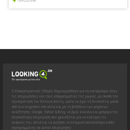
ΠΕΡΙΣΣΟΤΕΡΑ
Ο Επαγγελματικός Οδηγός δημιουργήθηκε για να καταγράψει όλες
τις επιχειρήσεις και τους επαγγελματίες της χώρας, με σκοπό την
εξυπηρέτηση του Έλληνα πολίτη, ώστε να έχει τη δυνατόττα, μέσα
από ένα εύχρηστο site αλλά και με τη βοήθεια των μηχανών
αναζήτησης Google, Yahoo! & Bing, να βρει έυκολα και γρήγορα την
πλησιέστερη επιχείρηση που χρειάζεται για να καλύψει τις
ανάγκες του, αλλά και να αυξήσει το εταιρικό πελατολόγιο κάθε
εγγεγραμμένης σε αυτόν επιχείρησης.