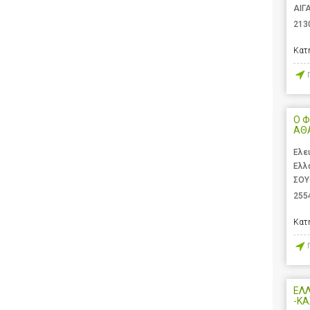
ΑΙΓ
213
Κατ
Ο Φ
ΑΘ
Ελε
Ελλ
ΣΟΥ
255
Κατ
ΕΛΛ
-ΚΑ