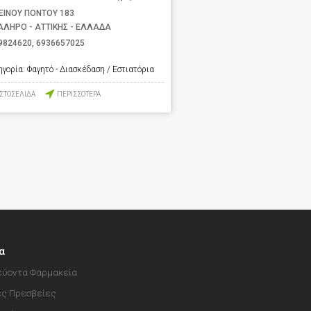
ΕΙΝΟΥ ΠΟΝΤΟΥ 183
ΑΛΗΡΟ - ΑΤΤΙΚΗΣ - ΕΛΛΑΔΑ
9824620
,
6936657025
ηγορία:
Φαγητό - Διασκέδαση / Εστιατόρια
ΙΣΤΟΣΕΛΙΔΑ
ΠΕΡΙΣΣΟΤΕΡΑ
α
ύοντα Φαρμακεία
ές Πρεσβείες