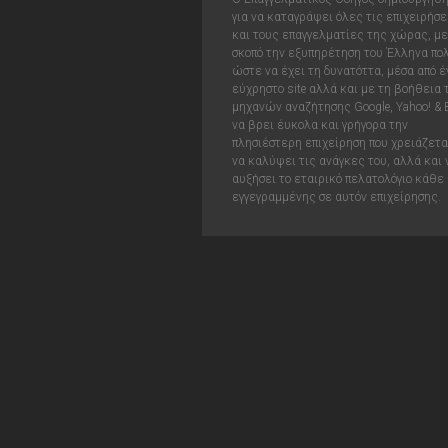
για να καταγράψει όλες τις επιχειρήσε
και τους επαγγελματίες της χώρας, με
σκοπό την εξυπηρέτηση του Έλληνα πολ
ώστε να έχει τη δυνατόττα, μέσα από έ
εύχρηστο site αλλά και με τη βοήθεια
μηχανών αναζήτησης Google, Yahoo! & 
να βρει έυκολα και γρήγορα την
πλησιέστερη επιχείρηση που χρειάζεται
να καλύψει τις ανάγκες του, αλλά και 
αυξήσει το εταιρικό πελατολόγιο κάθε
εγγεγραμμένης σε αυτόν επιχείρησης.