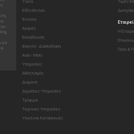
Υγεία
Τιμές Κ
ις
Είδη σπιτιού
Δικηγόρ
ίτη,
Έντυπα
να
Εταιρε
 των
Αγορές
Η Εταιρε
Bing,
Εκπαίδευση
Επικοιν
 για
Φαγητό - Διασκέδαση
να
Όροι & 
Auto - Moto
Υπηρεσίες
Αθλητισμός
Διαμονή
Δημόσιες Υπηρεσίες
Τρόφιμα
Τεχνικές Υπηρεσίες
Υλικά και Κατασκευές