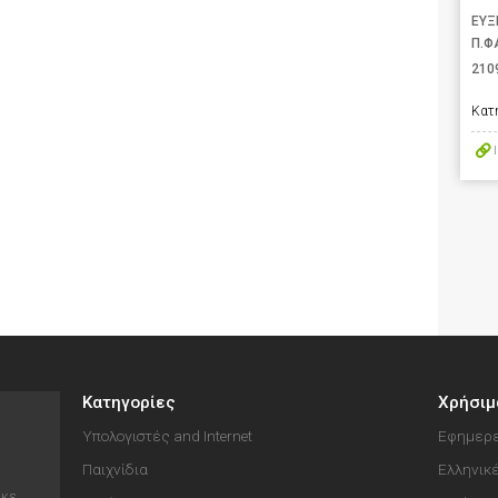
ΕΥΞ
Π.Φ
210
Κατ
Κατηγορίες
Χρήσιμ
Υπολογιστές and Internet
Εφημερε
Παιχνίδια
Ελληνικ
ηκε