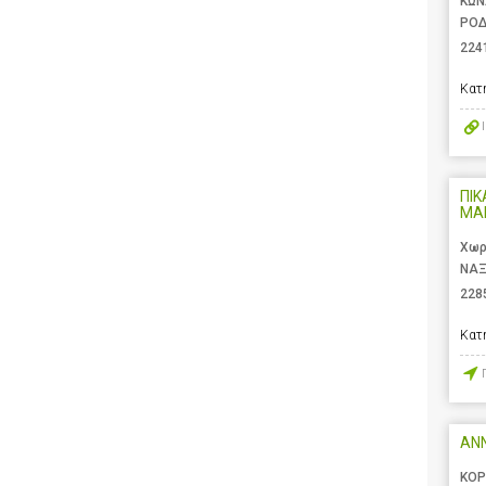
ΚΩΝ
ΡΟΔ
224
Κατ
ΠΙΚ
ΜΑ
Χωρ
ΝΑΞ
228
Κατ
ANN
ΚΟΡ