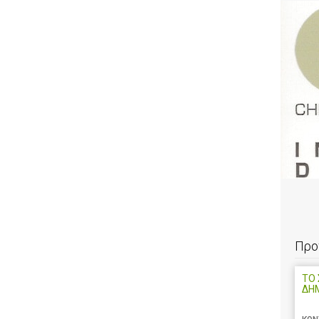
Προ
ΤΟ 
ΔΗ