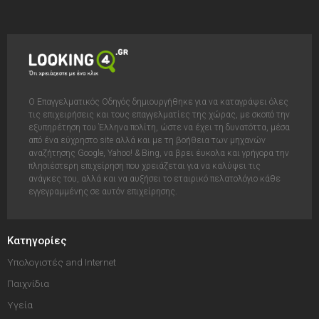
Ο Επαγγελματικός Οδηγός δημιουργήθηκε για να καταγράψει όλες
τις επιχειρήσεις και τους επαγγελματίες της χώρας, με σκοπό την
εξυπηρέτηση του Έλληνα πολίτη, ώστε να έχει τη δυνατόττα, μέσα
από ένα εύχρηστο site αλλά και με τη βοήθεια των μηχανών
αναζήτησης Google, Yahoo! & Bing, να βρει έυκολα και γρήγορα την
πλησιέστερη επιχείρηση που χρειάζεται για να καλύψει τις
ανάγκες του, αλλά και να αυξήσει το εταιρικό πελατολόγιο κάθε
εγγεγραμμένης σε αυτόν επιχείρησης.
Κατηγορίες
Υπολογιστές and Internet
Παιχνίδια
Υγεία