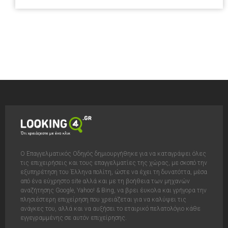
Ο Επαγγελματικός Οδηγός δημιουργήθηκε για να καταγράψει όλες
τις επιχειρήσεις και τους επαγγελματίες της χώρας, με σκοπό την
εξυπηρέτηση του Έλληνα πολίτη, ώστε να έχει τη δυνατόττα, μέσα
από ένα εύχρηστο site αλλά και με τη βοήθεια των μηχανών
αναζήτησης Google, Yahoo! & Bing, να βρει έυκολα και γρήγορα την
πλησιέστερη επιχείρηση που χρειάζεται για να καλύψει τις
ανάγκες του, αλλά και να αυξήσει το εταιρικό πελατολόγιο κάθε
εγγεγραμμένης σε αυτόν επιχείρησης.