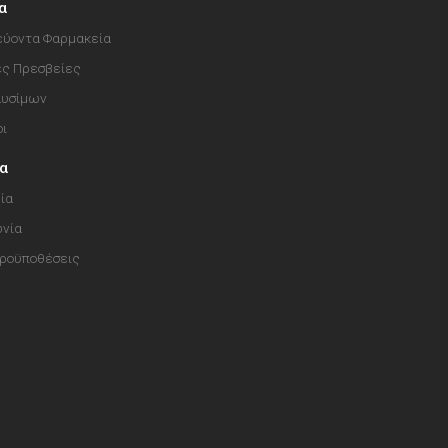
α
ύοντα Φαρμακεία
ές Πρεσβείες
αυσίμων
οι
ία
ία
ωνία
Προϋποθέσεις