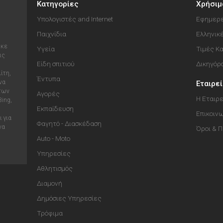
Κατηγορίες
Χρήσιμ
Υπολογιστές and Internet
Εφημερε
Παιχνίδια
Ελληνικ
ηκε
Υγεία
Τιμές Κ
ις
Είδη σπιτιού
Δικηγόρ
ίτη,
Έντυπα
να
Εταιρε
 των
Αγορές
Η Εταιρε
Bing,
Εκπαίδευση
Επικοιν
 για
Φαγητό - Διασκέδαση
να
Όροι & 
Auto - Moto
Υπηρεσίες
Αθλητισμός
Διαμονή
Δημόσιες Υπηρεσίες
Τρόφιμα