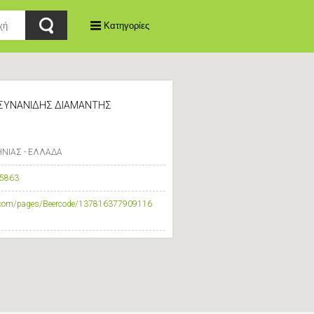
Κατηγορίες
- ΣΥΝΑΝΙΔΗΣ ΔΙΑΜΑΝΤΗΣ
ΝΙΑΣ - ΕΛΛΑΔΑ
5863
k.com/pages/Beercode/137816377909116