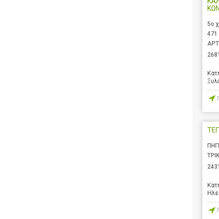
ΚΑ
ΚΩ
5ο 
471
ΑΡΤ
268
Κατ
Ξυλ
ΤΕΓ
ΠΗΓ
ΤΡΙ
243
Κατ
Ηλε