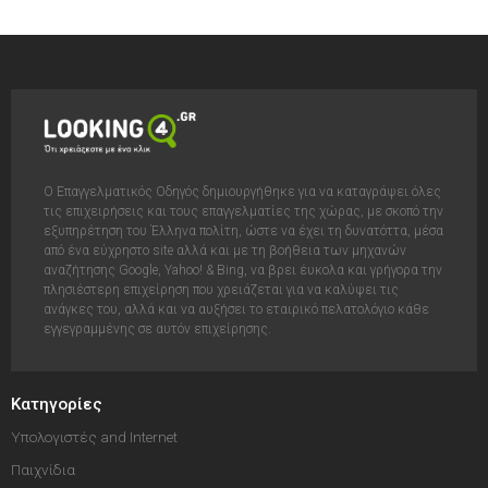
Ο Επαγγελματικός Οδηγός δημιουργήθηκε για να καταγράψει όλες
τις επιχειρήσεις και τους επαγγελματίες της χώρας, με σκοπό την
εξυπηρέτηση του Έλληνα πολίτη, ώστε να έχει τη δυνατόττα, μέσα
από ένα εύχρηστο site αλλά και με τη βοήθεια των μηχανών
αναζήτησης Google, Yahoo! & Bing, να βρει έυκολα και γρήγορα την
πλησιέστερη επιχείρηση που χρειάζεται για να καλύψει τις
ανάγκες του, αλλά και να αυξήσει το εταιρικό πελατολόγιο κάθε
εγγεγραμμένης σε αυτόν επιχείρησης.
Κατηγορίες
Υπολογιστές and Internet
Παιχνίδια