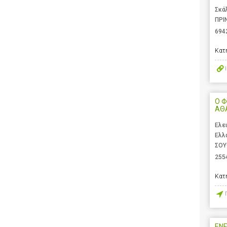
Σκά
ΠΡΙ
694
Κατ
Ο Φ
ΑΘ
Ελε
Ελλ
ΣΟΥ
255
Κατ
ENE