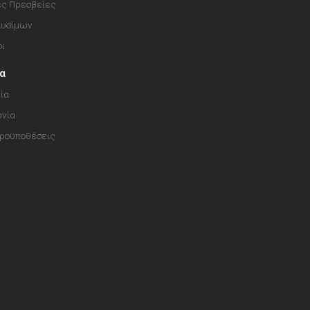
ές Πρεσβείες
αυσίμων
οι
ία
ία
ωνία
Προϋποθέσεις