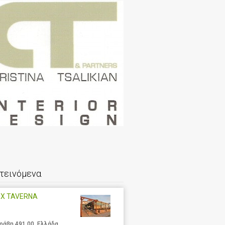
τεινόμενα
EX TAVERNA
ράβη 491 00, Ελλάδα