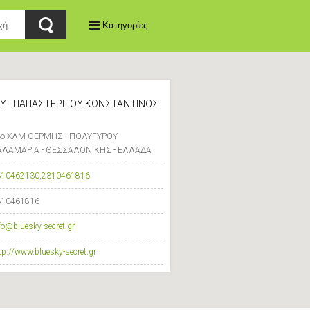
Κατηγορίες
KY - ΠΑΠΑΣΤΕΡΓΙΟΥ ΚΩΝΣΤΑΝΤΙΝΟΣ
3ο ΧΛΜ ΘΕΡΜΗΣ - ΠΟΛΥΓΥΡΟΥ
ΑΛΑΜΑΡΙΑ - ΘΕΣΣΑΛΟΝΙΚΗΣ - ΕΛΛΑΔΑ
310462130
,
2310461816
310461816
fo@bluesky-secret.gr
tp://www.bluesky-secret.gr