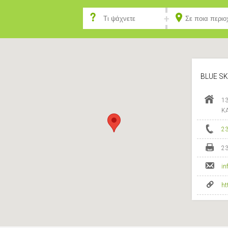
BLUE S
1
Κ
2
2
in
ht