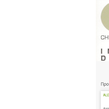
Προ
AL
Αχα