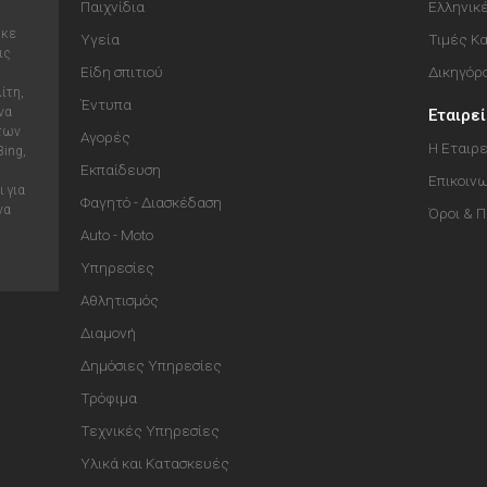
Παιχνίδια
Ελληνικ
ηκε
Υγεία
Τιμές Κ
ις
Είδη σπιτιού
Δικηγόρ
ίτη,
Έντυπα
να
Εταιρε
 των
Αγορές
Η Εταιρε
Bing,
Εκπαίδευση
Επικοιν
 για
Φαγητό - Διασκέδαση
να
Όροι & 
Auto - Moto
Υπηρεσίες
Αθλητισμός
Διαμονή
Δημόσιες Υπηρεσίες
Τρόφιμα
Τεχνικές Υπηρεσίες
Υλικά και Κατασκευές