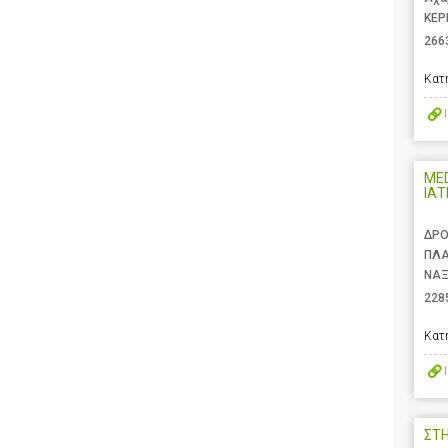
ΚΕΡ
266
Κατ
MED
ΙΑΤ
ΔΡΟ
ΠΛ
ΝΑΞ
228
Κατ
ΣΤ