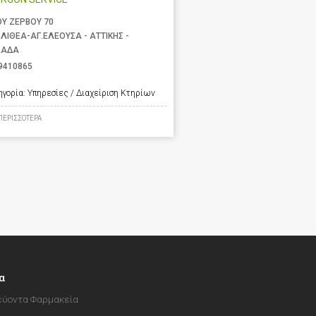
ΟΥ ΖΕΡΒΟΥ 70
ΛΙΘΕΑ-ΑΓ.ΕΛΕΟΥΣΑ - ΑΤΤΙΚΗΣ -
ΛΑΔΑ
9410865
ηγορία:
Υπηρεσίες / Διαχείριση Κτηρίων
ΠΕΡΙΣΣΟΤΕΡΑ
α
ύοντα Φαρμακεία