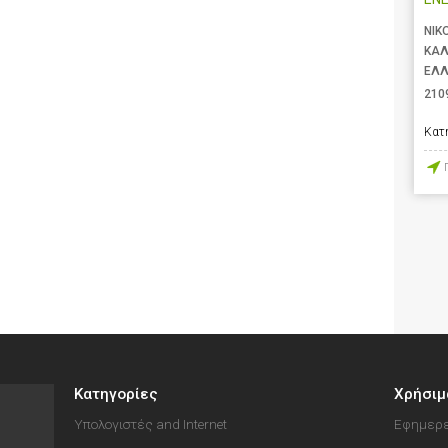
ΝΙΚ
ΚΑΛ
ΕΛ
210
Κατ
Κατηγορίες
Χρήσιμ
Υπολογιστές and Internet
Εφημερε