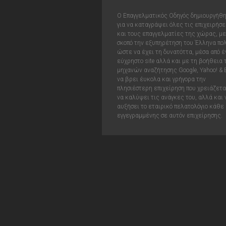
Ο Επαγγελματικός Οδηγός δημιουργήθ
για να καταγράψει όλες τις επιχειρήσε
και τους επαγγελματίες της χώρας, με
σκοπό την εξυπηρέτηση του Έλληνα πολ
ώστε να έχει τη δυνατόττα, μέσα από έ
εύχρηστο site αλλά και με τη βοήθεια
μηχανών αναζήτησης Google, Yahoo! & 
να βρει έυκολα και γρήγορα την
πλησιέστερη επιχείρηση που χρειάζεται
να καλύψει τις ανάγκες του, αλλά και 
αυξήσει το εταιρικό πελατολόγιο κάθε
εγγεγραμμένης σε αυτόν επιχείρησης.