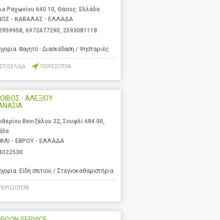
λα Ραχωνίου 640 10, Θάσος. Ελλάδα
ΝΟΣ - ΚΑΒΑΛΑΣ - ΕΛΛΑΔΑ
2959958
,
6972477290
,
2593081118
ηγορία:
Φαγητό - Διασκέδαση / Ψησταριές
ΙΣΤΟΣΕΛΙΔΑ
ΠΕΡΙΣΣΟΤΕΡΑ
ΟΙΒΟΣ - ΑΛΕΞΙΟΥ
ΑΝΑΣΙΑ
υθερίου Βενιζέλου 22, Σουφλί 684 00,
άδα
ΦΛΙ - ΕΒΡΟΥ - ΕΛΛΑΔΑ
4022530
ηγορία:
Είδη σπιτιού / Στεγνοκαθαριστήρια
ΠΕΡΙΣΣΟΤΕΡΑ
RGON SERVICE