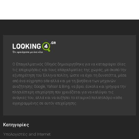
Ο Επαγγελματικός Οδηγός δημιουργήθηκε για να καταγράψει όλες
τις επιχειρήσεις και τους επαγγελματίες της χώρας, με σκοπό την
εξυπηρέτηση του Έλληνα πολίτη, ώστε να έχει τη δυνατόττα, μέσα
από ένα εύχρηστο site αλλά και με τη βοήθεια των μηχανών
αναζήτησης Google, Yahoo! & Bing, να βρει έυκολα και γρήγορα την
πλησιέστερη επιχείρηση που χρειάζεται για να καλύψει τις
ανάγκες του, αλλά και να αυξήσει το εταιρικό πελατολόγιο κάθε
εγγεγραμμένης σε αυτόν επιχείρησης.
Κατηγορίες
Υπολογιστές and Internet