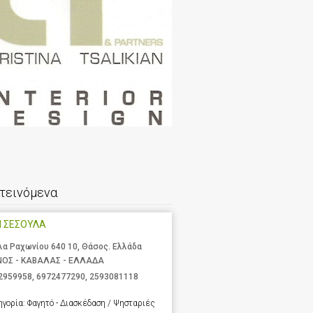
τεινόμενα
Η ΣΕΣΟΥΛΑ
λα Ραχωνίου 640 10, Θάσος. Ελλάδα
ΝΟΣ - ΚΑΒΑΛΑΣ - ΕΛΛΑΔΑ
2959958
,
6972477290
,
2593081118
ηγορία:
Φαγητό - Διασκέδαση / Ψησταριές