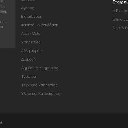
να
Εταιρε
 των
Αγορές
Η Εταιρε
Bing,
Εκπαίδευση
Επικοιν
 για
Φαγητό - Διασκέδαση
να
Όροι & 
Auto - Moto
Υπηρεσίες
Αθλητισμός
Διαμονή
Δημόσιες Υπηρεσίες
Τρόφιμα
Τεχνικές Υπηρεσίες
Υλικά και Κατασκευές
d.