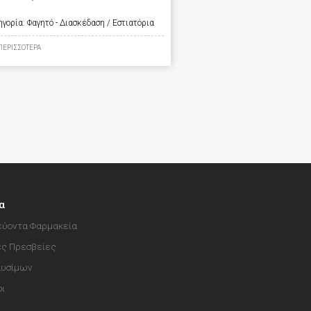
ηγορία:
Φαγητό - Διασκέδαση / Εστιατόρια
ΠΕΡΙΣΣΟΤΕΡΑ
α
ύοντα Φαρμακεία
ές Πρεσβείες
αυσίμων
οι