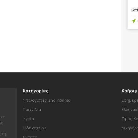
Κατ
Κατηγορίες
Χρήσιμ
Υπολογιστές and Internet
Εφημερε
Παιχνίδια
Ελληνικ
ηκε
Υγεία
Τιμές Κ
ις
Είδη σπιτιού
Δικηγόρ
ίτη,
Έντυπα