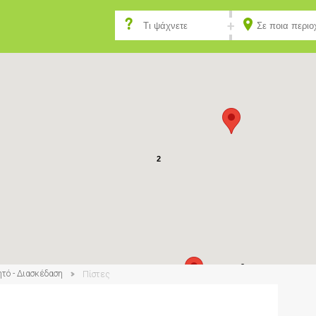
2
2
ητό - Διασκέδαση
Πίστες