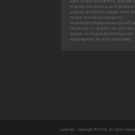
ώστε να έχει τη δυνατόττα, μέσα από έ
εύχρηστο site αλλά και με τη βοήθεια
μηχανών αναζήτησης Google, Yahoo! & 
να βρει έυκολα και γρήγορα την
πλησιέστερη επιχείρηση που χρειάζεται
να καλύψει τις ανάγκες του, αλλά και 
αυξήσει το εταιρικό πελατολόγιο κάθε
εγγεγραμμένης σε αυτόν επιχείρησης.
Looking4 - Copyright © 2018. All rights reserve