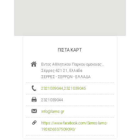
ΠΙΣΤΑ ΚΑΡΤ
Εντος Αθλητικου Παρκου ομονοιας ,
Σέρρες 621 21, Ελλάδα
ΣΕΡΡΕΣ - ΣΕΡΡΩΝ - ΕΛΛΑΔΑ
2321039044
,
2321039045
2321039044
info@lams.gr
https://www.facebook.com/Serres-lams-
192626537509090/