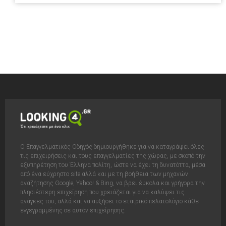
Ο Επαγγελματικός Οδηγός δημιουργήθηκε για να καταγράψει όλες
τις επιχειρήσεις και τους επαγγελματίες της χώρας, με σκοπό την
εξυπηρέτηση του Έλληνα πολίτη, ώστε να έχει τη δυνατόττα, μέσα
από ένα εύχρηστο site αλλά και με τη βοήθεια των μηχανών
αναζήτησης Google, Yahoo! & Bing, να βρει έυκολα και γρήγορα την
πλησιέστερη επιχείρηση που χρειάζεται για να καλύψει τις
ανάγκες του, αλλά και να αυξήσει το εταιρικό πελατολόγιο κάθε
εγγεγραμμένης σε αυτόν επιχείρησης.