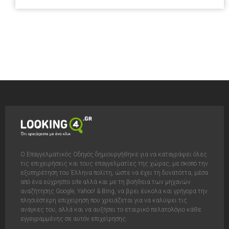
Ο Επαγγελματικός Οδηγός δημιουργήθηκε για να καταγράψει όλες
τις επιχειρήσεις και τους επαγγελματίες της χώρας, με σκοπό την
εξυπηρέτηση του Έλληνα πολίτη, ώστε να έχει τη δυνατόττα, μέσα
από ένα εύχρηστο site αλλά και με τη βοήθεια των μηχανών
αναζήτησης Google, Yahoo! & Bing, να βρει έυκολα και γρήγορα την
πλησιέστερη επιχείρηση που χρειάζεται για να καλύψει τις
ανάγκες του, αλλά και να αυξήσει το εταιρικό πελατολόγιο κάθε
εγγεγραμμένης σε αυτόν επιχείρησης.