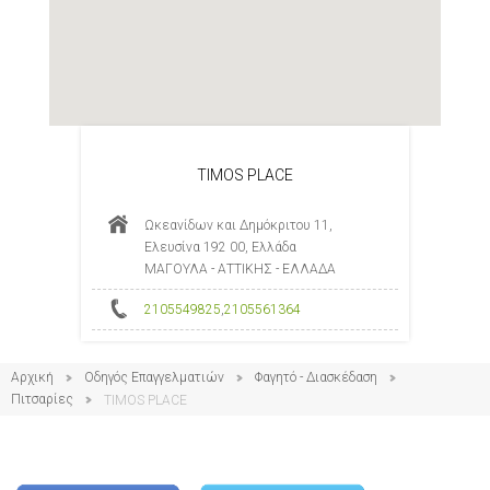
TIMOS PLACE
Ωκεανίδων και Δημόκριτου 11,
Ελευσίνα 192 00, Ελλάδα
ΜΑΓΟΥΛΑ - ΑΤΤΙΚΗΣ - ΕΛΛΑΔΑ
2105549825
,
2105561364
Αρχική
Οδηγός Επαγγελματιών
Φαγητό - Διασκέδαση
Πιτσαρίες
TIMOS PLACE