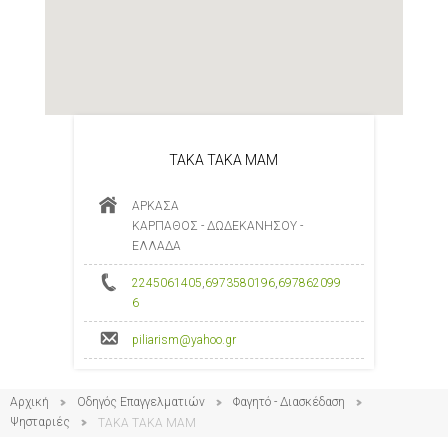
TAKA TAKA MAM
ΑΡΚΑΣΑ
ΚΑΡΠΑΘΟΣ - ΔΩΔΕΚΑΝΗΣΟΥ -
ΕΛΛΑΔΑ
2245061405
,
6973580196
,
697862099
6
piliarism@yahoo.gr
Αρχική
Οδηγός Επαγγελματιών
Φαγητό - Διασκέδαση
Ψησταριές
TAKA TAKA MAM