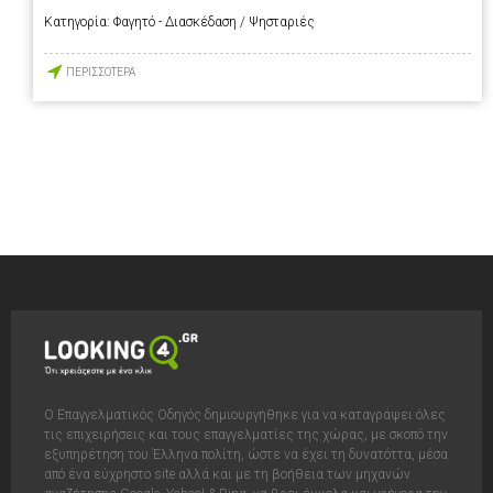
Κατηγορία:
Φαγητό - Διασκέδαση / Ψησταριές
ΠΕΡΙΣΣΟΤΕΡΑ
Ο Επαγγελματικός Οδηγός δημιουργήθηκε για να καταγράψει όλες
τις επιχειρήσεις και τους επαγγελματίες της χώρας, με σκοπό την
εξυπηρέτηση του Έλληνα πολίτη, ώστε να έχει τη δυνατόττα, μέσα
από ένα εύχρηστο site αλλά και με τη βοήθεια των μηχανών