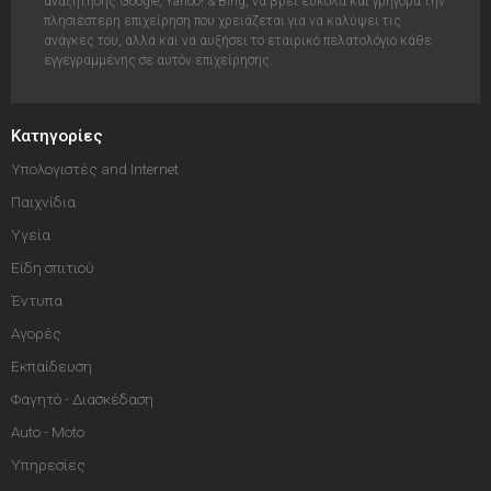
αναζήτησης Google, Yahoo! & Bing, να βρει έυκολα και γρήγορα την
πλησιέστερη επιχείρηση που χρειάζεται για να καλύψει τις
ανάγκες του, αλλά και να αυξήσει το εταιρικό πελατολόγιο κάθε
εγγεγραμμένης σε αυτόν επιχείρησης.
Κατηγορίες
Υπολογιστές and Internet
Παιχνίδια
Υγεία
Είδη σπιτιού
Έντυπα
Αγορές
Εκπαίδευση
Φαγητό - Διασκέδαση
Auto - Moto
Υπηρεσίες