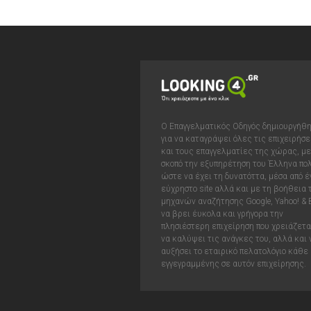
Ο Επαγγελματικός Οδηγός δημιουργήθ
για να καταγράψει όλες τις επιχειρήσε
και τους επαγγελματίες της χώρας, με
σκοπό την εξυπηρέτηση του Έλληνα πολ
ώστε να έχει τη δυνατόττα, μέσα από έ
εύχρηστο site αλλά και με τη βοήθεια
μηχανών αναζήτησης Google, Yahoo! & 
να βρει έυκολα και γρήγορα την
πλησιέστερη επιχείρηση που χρειάζεται
να καλύψει τις ανάγκες του, αλλά και 
αυξήσει το εταιρικό πελατολόγιο κάθε
εγγεγραμμένης σε αυτόν επιχείρησης.