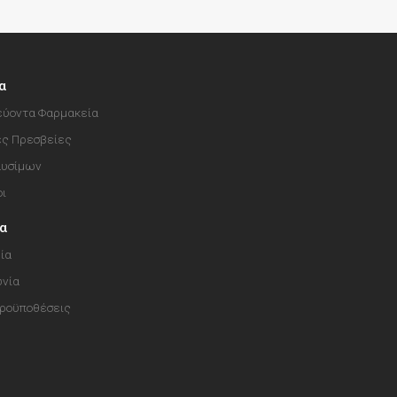
α
ύοντα Φαρμακεία
ές Πρεσβείες
αυσίμων
οι
ία
ία
ωνία
Προϋποθέσεις