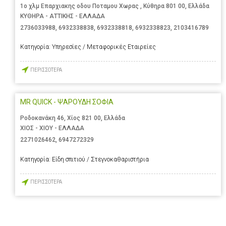
1ο χλμ Επαρχιακης οδου Ποταμου Χωρας , Κύθηρα 801 00, Ελλάδα
ΚΥΘΗΡΑ - ΑΤΤΙΚΗΣ - ΕΛΛΑΔΑ
2736033988
,
6932338838
,
6932338818
,
6932338823
,
2103416789
Κατηγορία:
Υπηρεσίες / Μεταφορικές Εταιρείες
ΠΕΡΙΣΣΟΤΕΡΑ
MR QUICK - ΨΑΡΟΥΔΗ ΣΟΦΙΑ
Ροδοκανάκη 46, Χίος 821 00, Ελλάδα
ΧΙΟΣ - ΧΙΟΥ - ΕΛΛΑΔΑ
2271026462
,
6947272329
Κατηγορία:
Είδη σπιτιού / Στεγνοκαθαριστήρια
ΠΕΡΙΣΣΟΤΕΡΑ