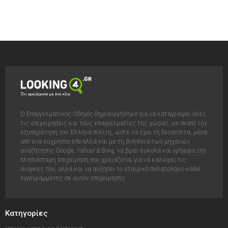
Ο Επαγγελματικός Οδηγός δημιουργήθηκε για να καταγράψει όλες
τις επιχειρήσεις και τους επαγγελματίες της χώρας, με σκοπό την
εξυπηρέτηση του Έλληνα πολίτη, ώστε να έχει τη δυνατόττα, μέσα
από ένα εύχρηστο site αλλά και με τη βοήθεια των μηχανών
αναζήτησης Google, Yahoo! & Bing, να βρει έυκολα και γρήγορα την
πλησιέστερη επιχείρηση που χρειάζεται για να καλύψει τις
ανάγκες του, αλλά και να αυξήσει το εταιρικό πελατολόγιο κάθε
εγγεγραμμένης σε αυτόν επιχείρησης.
Κατηγορίες