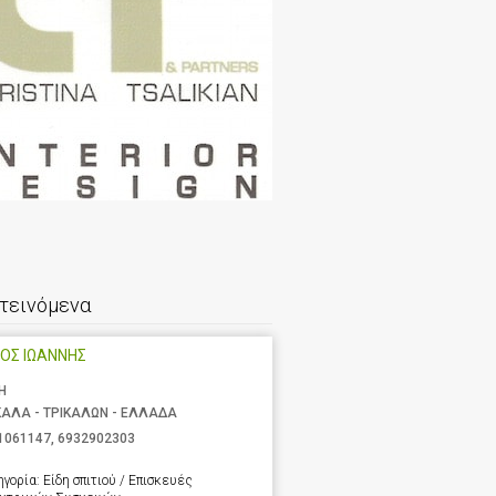
τεινόμενα
ΟΣ ΙΩΑΝΝΗΣ
Η
ΚΑΛΑ - ΤΡΙΚΑΛΩΝ - ΕΛΛΑΔΑ
1061147
,
6932902303
ηγορία:
Είδη σπιτιού / Επισκευές