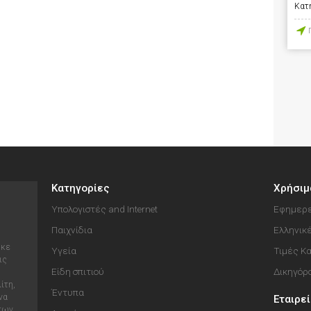
Κατ
Κατηγορίες
Χρήσιμ
Υπολογιστές and Internet
Εφημερε
Παιχνίδια
Ελληνικ
ηκε
Υγεία
Τιμές Κ
ις
Είδη σπιτιού
Δικηγόρ
ίτη,
Έντυπα
να
Εταιρε
 των