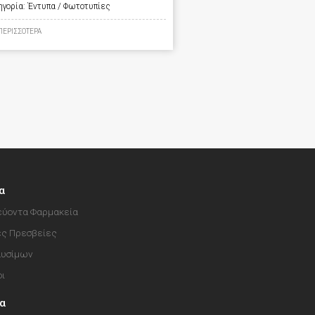
ηγορία:
Έντυπα / Φωτοτυπίες
ΠΕΡΙΣΣΟΤΕΡΑ
α
ύοντα Φαρμακεία
ές Πρεσβείες
αυσίμων
οι
ία