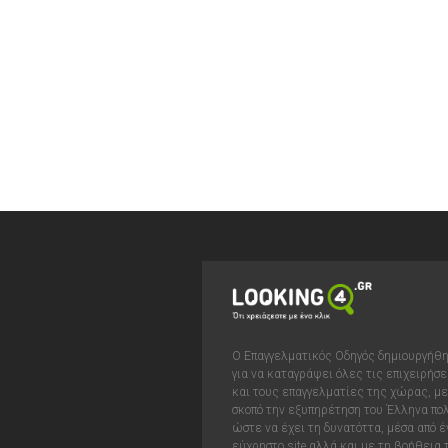
Ο Επαγγελματικός Οδηγός δημιουργήθ
για να καταγράψει όλες τις επιχειρήσε
και τους επαγγελματίες της χώρας, με
σκοπό την εξυπηρέτηση του Έλληνα πολ
ώστε να έχει τη δυνατόττα, μέσα από έ
εύχρηστο site αλλά και με τη βοήθεια