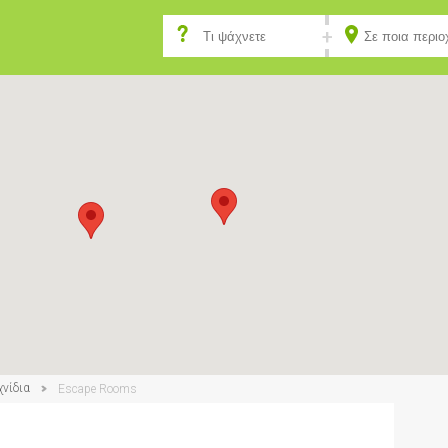
χνίδια
Escape Rooms
4