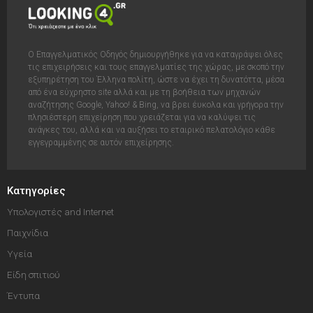
Ο Επαγγελματικός Οδηγός δημιουργήθηκε για να καταγράψει όλες
τις επιχειρήσεις και τους επαγγελματίες της χώρας, με σκοπό την
εξυπηρέτηση του Έλληνα πολίτη, ώστε να έχει τη δυνατόττα, μέσα
από ένα εύχρηστο site αλλά και με τη βοήθεια των μηχανών
αναζήτησης Google, Yahoo! & Bing, να βρει έυκολα και γρήγορα την
πλησιέστερη επιχείρηση που χρειάζεται για να καλύψει τις
ανάγκες του, αλλά και να αυξήσει το εταιρικό πελατολόγιο κάθε
εγγεγραμμένης σε αυτόν επιχείρησης.
Κατηγορίες
Υπολογιστές and Internet
Παιχνίδια
Υγεία
Είδη σπιτιού
Έντυπα