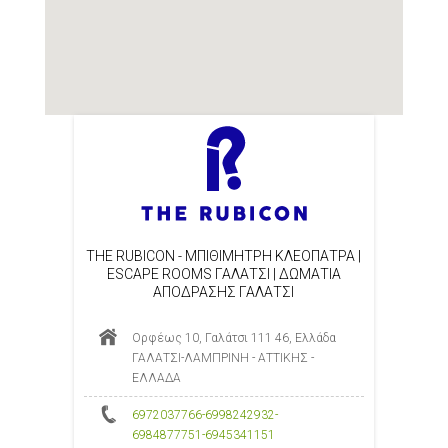
THE RUBICON - ΜΠΙΘΙΜΗΤΡΗ ΚΛΕΟΠΑΤΡΑ |
ESCAPE ROOMS ΓΑΛΑΤΣΙ | ΔΩΜΑΤΙΑ
ΑΠΟΔΡΑΣΗΣ ΓΑΛΑΤΣΙ
Ορφέως 10, Γαλάτσι 111 46, Ελλάδα
ΓΑΛΑΤΣΙ-ΛΑΜΠΡΙΝΗ - ΑΤΤΙΚΗΣ -
ΕΛΛΑΔΑ
6972037766-6998242932-
6984877751-6945341151