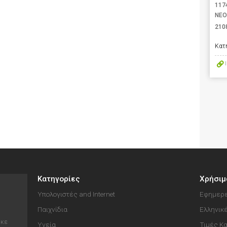
117
ΝΕΟ
210
Κατ
Κατηγορίες
Χρήσιμ
Υπολογιστές and Internet
Εφημερε
Παιχνίδια
Ελληνικ
ηκε
Υγεία
Τιμές Κ