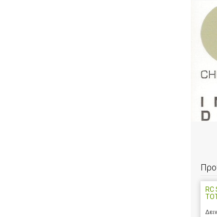
Προ
RC 
ΤΟ
Δει