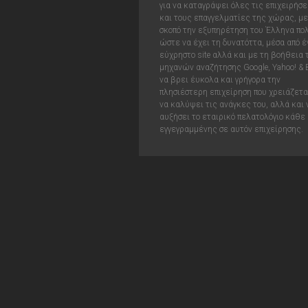
για να καταγράψει όλες τις επιχειρήσε
και τους επαγγελματίες της χώρας, με
σκοπό την εξυπηρέτηση του Έλληνα πολ
ώστε να έχει τη δυνατόττα, μέσα από έ
εύχρηστο site αλλά και με τη βοήθεια
μηχανών αναζήτησης Google, Yahoo! & 
να βρει έυκολα και γρήγορα την
πλησιέστερη επιχείρηση που χρειάζεται
να καλύψει τις ανάγκες του, αλλά και 
αυξήσει το εταιρικό πελατολόγιο κάθε
εγγεγραμμένης σε αυτόν επιχείρησης.