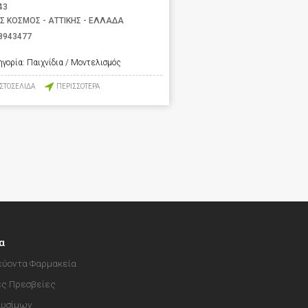
43
Σ ΚΟΣΜΟΣ - ΑΤΤΙΚΗΣ - ΕΛΛΑΔΑ
8943477
ηγορία:
Παιχνίδια / Μοντελισμός
ΙΣΤΟΣΕΛΙΔΑ
ΠΕΡΙΣΣΟΤΕΡΑ
α
ύοντα Φαρμακεία
ές Πρεσβείες
αυσίμων