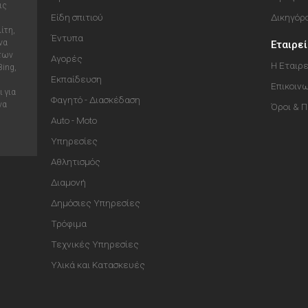
ις
Είδη σπιτιού
Δικηγόρ
ίτη,
Έντυπα
να
Εταιρε
 των
Αγορές
Η Εταιρε
Bing,
Εκπαίδευση
Επικοιν
 για
Φαγητό - Διασκέδαση
να
Όροι & 
Auto - Moto
Υπηρεσίες
Αθλητισμός
Διαμονή
Δημόσιες Υπηρεσίες
Τρόφιμα
Τεχνικές Υπηρεσίες
Υλικά και Κατασκευές