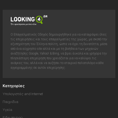
Ο Επαγγελματικός Οδηγός δημιουργήθηκε για να καταγράψει όλες
τις επιχειρήσεις και τους επαγγελματίες της χώρας, με σκοπό την
εξυπηρέτηση του Έλληνα πολίτη, ώστε να έχει τη δυνατόττα, μέσα
από ένα εύχρηστο site αλλά και με τη βοήθεια των μηχανών
αναζήτησης Google, Yahoo! & Bing, να βρει έυκολα και γρήγορα την
πλησιέστερη επιχείρηση που χρειάζεται για να καλύψει τις
ανάγκες του, αλλά και να αυξήσει το εταιρικό πελατολόγιο κάθε
εγγεγραμμένης σε αυτόν επιχείρησης.
Κατηγορίες
Υπολογιστές and Internet
Παιχνίδια
Υγεία
Είδη σπιτιού