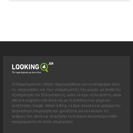
Ο Επαγγελματικός Οδηγός δημιουργήθηκε για να καταγράψει όλες
τις επιχειρήσεις και τους επαγγελματίες της χώρας, με σκοπό την
εξυπηρέτηση του Έλληνα πολίτη, ώστε να έχει τη δυνατόττα, μέσα
από ένα εύχρηστο site αλλά και με τη βοήθεια των μηχανών
αναζήτησης Google, Yahoo! & Bing, να βρει έυκολα και γρήγορα την
πλησιέστερη επιχείρηση που χρειάζεται για να καλύψει τις
ανάγκες του, αλλά και να αυξήσει το εταιρικό πελατολόγιο κάθε
εγγεγραμμένης σε αυτόν επιχείρησης.