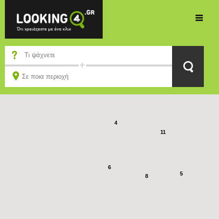
4
16
4
11
6
5
8