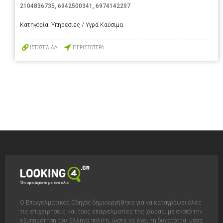
2104836735
,
6942500341
,
6974142297
Κατηγορία:
Υπηρεσίες / Υγρά Καύσιμα
ΙΣΤΟΣΕΛΙΔΑ
ΠΕΡΙΣΣΟΤΕΡΑ
Ο Επαγγελματικός Οδηγός δημιουργήθηκε για να καταγράψει όλες
τις επιχειρήσεις και τους επαγγελματίες της χώρας, με σκοπό την
εξυπηρέτηση του Έλληνα πολίτη, ώστε να έχει τη δυνατόττα, μέσα