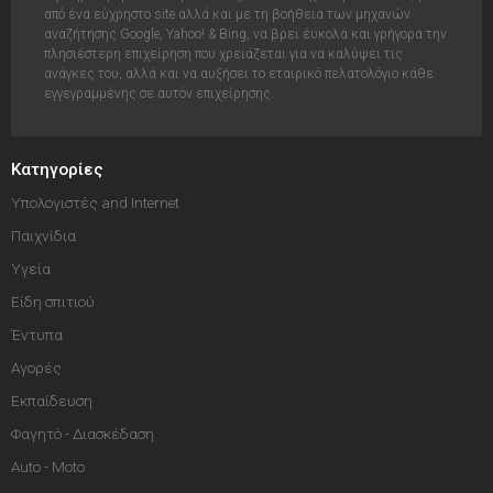
από ένα εύχρηστο site αλλά και με τη βοήθεια των μηχανών
αναζήτησης Google, Yahoo! & Bing, να βρει έυκολα και γρήγορα την
πλησιέστερη επιχείρηση που χρειάζεται για να καλύψει τις
ανάγκες του, αλλά και να αυξήσει το εταιρικό πελατολόγιο κάθε
εγγεγραμμένης σε αυτόν επιχείρησης.
Κατηγορίες
Υπολογιστές and Internet
Παιχνίδια
Υγεία
Είδη σπιτιού
Έντυπα
Αγορές
Εκπαίδευση
Φαγητό - Διασκέδαση
Auto - Moto