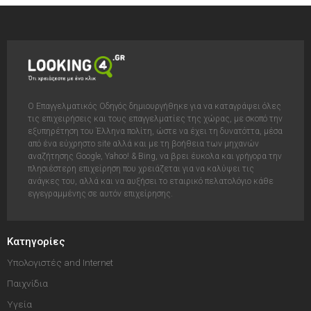
Ο Επαγγελματικός Οδηγός δημιουργήθηκε για να καταγράψει όλες
τις επιχειρήσεις και τους επαγγελματίες της χώρας, με σκοπό την
εξυπηρέτηση του Έλληνα πολίτη, ώστε να έχει τη δυνατόττα, μέσα
από ένα εύχρηστο site αλλά και με τη βοήθεια των μηχανών
αναζήτησης Google, Yahoo! & Bing, να βρει έυκολα και γρήγορα την
πλησιέστερη επιχείρηση που χρειάζεται για να καλύψει τις
ανάγκες του, αλλά και να αυξήσει το εταιρικό πελατολόγιο κάθε
εγγεγραμμένης σε αυτόν επιχείρησης.
Κατηγορίες
Υπολογιστές and Internet
Παιχνίδια
Υγεία