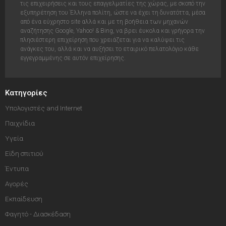
τις επιχειρήσεις και τους επαγγελματίες της χώρας, με σκοπό την
εξυπηρέτηση του Έλληνα πολίτη, ώστε να έχει τη δυνατόττα, μέσα
από ένα εύχρηστο site αλλά και με τη βοήθεια των μηχανών
αναζήτησης Google, Yahoo! & Bing, να βρει έυκολα και γρήγορα την
πλησιέστερη επιχείρηση που χρειάζεται για να καλύψει τις
ανάγκες του, αλλά και να αυξήσει το εταιρικό πελατολόγιο κάθε
εγγεγραμμένης σε αυτόν επιχείρησης.
Κατηγορίες
Υπολογιστές and Internet
Παιχνίδια
Υγεία
Είδη σπιτιού
Έντυπα
Αγορές
Εκπαίδευση
Φαγητό - Διασκέδαση