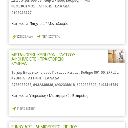
Δεινοστράτους 75, Αθήνα - Νέος Κόσμος, 11743
ΝΕΟΣ ΚΟΣΜΟΣ - ΑΤΤΙΚΗΣ - ΕΛΛΑΔΑ
2108943477
Κατηγορία:
Παιχνίδια / Μοντελισμός
ΙΣΤΟΣΕΛΙΔΑ
ΠΕΡΙΣΣΟΤΕΡΑ
ΜΕΤΑΦΟΡΙΚΗ ΚΥΘΗΡΩΝ - ΓΛΥΤΣΟΥ
ΑΦΟΙ ΙΜΕ ΕΠΕ - ΠΡΑΚΤΟΡΕΙΟ
ΚΥΘΗΡΑ
1ο χλμ Επαρχιακης οδου Ποταμου Χωρας , Κύθηρα 801 00, Ελλάδα
ΚΥΘΗΡΑ - ΑΤΤΙΚΗΣ - ΕΛΛΑΔΑ
2736033988
,
6932338838
,
6932338818
,
6932338823
,
2103416789
Κατηγορία:
Υπηρεσίες / Μεταφορικές Εταιρείες
ΠΕΡΙΣΣΟΤΕΡΑ
FUNNY ART - ΔΗΜΙΟΥΡΓΙΕΣ - ΠΡΙΠΟΥ