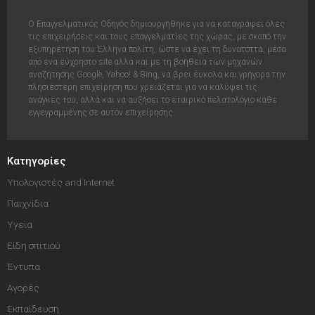
Ο Επαγγελματικός Οδηγός δημιουργήθηκε για να καταγράψει όλες
τις επιχειρήσεις και τους επαγγελματίες της χώρας, με σκοπό την
εξυπηρέτηση του Έλληνα πολίτη, ώστε να έχει τη δυνατόττα, μέσα
από ένα εύχρηστο site αλλά και με τη βοήθεια των μηχανών
αναζήτησης Google, Yahoo! & Bing, να βρει έυκολα και γρήγορα την
πλησιέστερη επιχείρηση που χρειάζεται για να καλύψει τις
ανάγκες του, αλλά και να αυξήσει το εταιρικό πελατολόγιο κάθε
εγγεγραμμένης σε αυτόν επιχείρησης.
Κατηγορίες
Υπολογιστές and Internet
Παιχνίδια
Υγεία
Είδη σπιτιού
Έντυπα
Αγορές
Εκπαίδευση