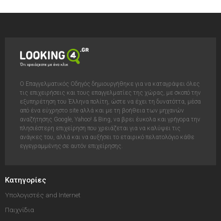
Ο Επαγγελματικός Οδηγός δημιουργήθηκε για να καταγράψει όλες
τις επιχειρήσεις και τους επαγγελματίες της χώρας, με σκοπό την
εξυπηρέτηση του Έλληνα πολίτη, ώστε να έχει τη δυνατόττα, μέσα
από ένα εύχρηστο site αλλά και με τη βοήθεια των μηχανών
αναζήτησης Google, Yahoo! & Bing, να βρει έυκολα και γρήγορα την
πλησιέστερη επιχείρηση που χρειάζεται για να καλύψει τις
ανάγκες του, αλλά και να αυξήσει το εταιρικό πελατολόγιο κάθε
εγγεγραμμένης σε αυτόν επιχείρησης.
Κατηγορίες
Υπολογιστές and Internet
Παιχνίδια