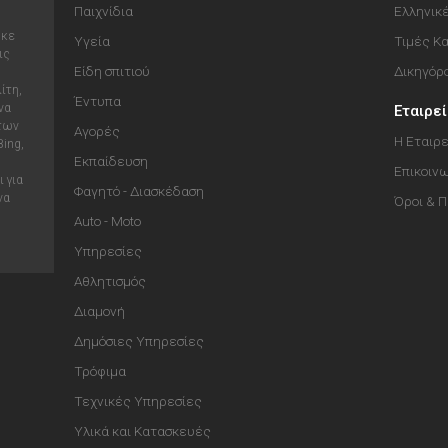
Παιχνίδια
Ελληνικ
ηκε
Υγεία
Τιμές Κ
ις
Είδη σπιτιού
Δικηγόρ
ίτη,
Έντυπα
να
Εταιρε
 των
Αγορές
Η Εταιρε
Bing,
Εκπαίδευση
Επικοιν
 για
Φαγητό - Διασκέδαση
να
Όροι & 
Auto - Moto
Υπηρεσίες
Αθλητισμός
Διαμονή
Δημόσιες Υπηρεσίες
Τρόφιμα
Τεχνικές Υπηρεσίες
Υλικά και Κατασκευές