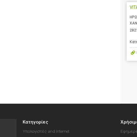
VIT
ΗΡΩ
ΧΑΝ
282
Κατ
Κατηγορίες
Χρήσιμ
Υπολογιστές and Internet
Εφημερε