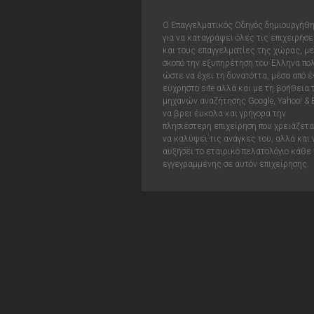
Ο Επαγγελματικός Οδηγός δημιουργήθ
για να καταγράψει όλες τις επιχειρήσε
και τους επαγγελματίες της χώρας, με
σκοπό την εξυπηρέτηση του Έλληνα πολ
ώστε να έχει τη δυνατόττα, μέσα από έ
εύχρηστο site αλλά και με τη βοήθεια
μηχανών αναζήτησης Google, Yahoo! & 
να βρει έυκολα και γρήγορα την
πλησιέστερη επιχείρηση που χρειάζεται
να καλύψει τις ανάγκες του, αλλά και 
αυξήσει το εταιρικό πελατολόγιο κάθε
εγγεγραμμένης σε αυτόν επιχείρησης.