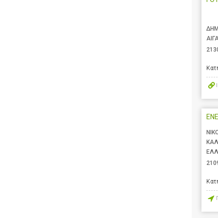
ΔΗΜ
ΑΙΓ
213
Κατ
ENE
ΝΙΚ
ΚΑΛ
ΕΛ
210
Κατ