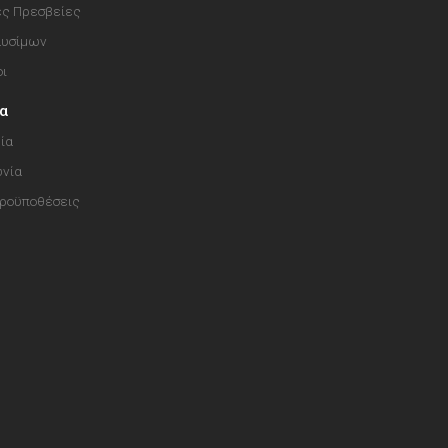
ές Πρεσβείες
αυσίμων
οι
ία
ία
ωνία
Προϋποθέσεις