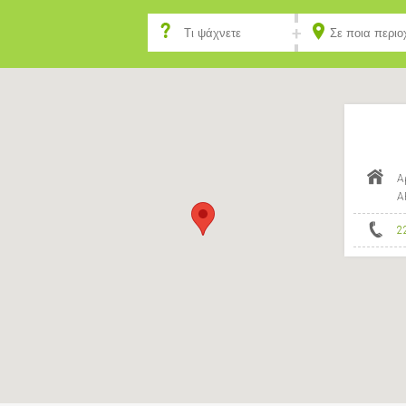
Α
Α
2