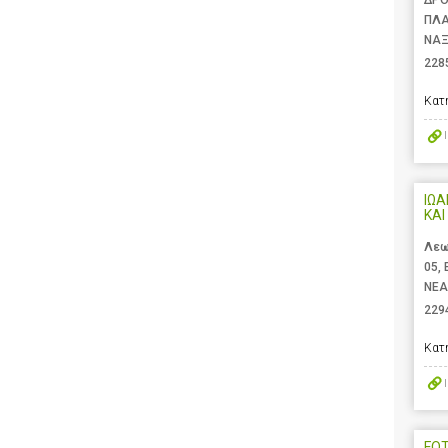
ΠΛ
ΝΑΞ
228
Κατ
ΙΩ
ΚΑΙ
Λεω
05,
ΝΕΑ
229
Κατ
FO