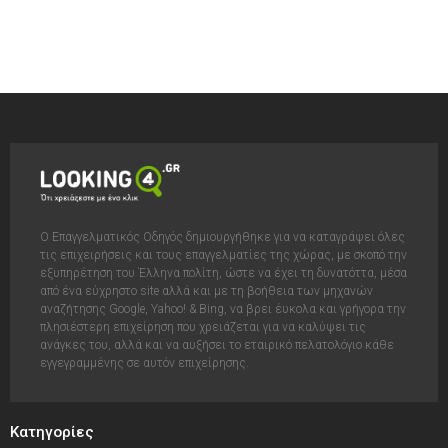
Ο Επαγγελματικός Οδηγός δημιουργήθηκε για να καταγράψει όλες
τις επιχειρήσεις και τους επαγγελματίες της χώρας, με σκοπό την
εξυπηρέτηση του Έλληνα πολίτη, ώστε να έχει τη δυνατόττα, μέσα
από ένα εύχρηστο site αλλά και με τη βοήθεια των μηχανών
αναζήτησης Google, Yahoo! & Bing, να βρει έυκολα και γρήγορα την
πλησιέστερη επιχείρηση που χρειάζεται για να καλύψει τις
ανάγκες του, αλλά και να αυξήσει το εταιρικό πελατολόγιο κάθε
εγγεγραμμένης σε αυτόν επιχείρησης.
Κατηγορίες