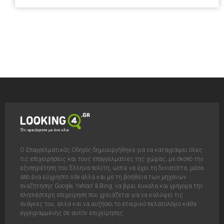
Ο Επαγγελματικός Οδηγός δημιουργήθηκε για να καταγράψει όλες
τις επιχειρήσεις και τους επαγγελματίες της χώρας, με σκοπό την
εξυπηρέτηση του Έλληνα πολίτη, ώστε να έχει τη δυνατόττα, μέσα
από ένα εύχρηστο site αλλά και με τη βοήθεια των μηχανών
αναζήτησης Google, Yahoo! & Bing, να βρει έυκολα και γρήγορα την
πλησιέστερη επιχείρηση που χρειάζεται για να καλύψει τις
ανάγκες του, αλλά και να αυξήσει το εταιρικό πελατολόγιο κάθε
εγγεγραμμένης σε αυτόν επιχείρησης.