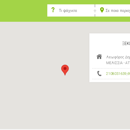
ΞΕΚ
Λεωφόρος Δημο
ΜΕΛΙΣΣΙΑ - Α
2108031639
,
6