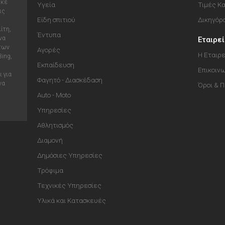
ηκε
Υγεία
Τιμές Κ
ις
Είδη σπιτιού
Δικηγόρ
ίτη,
Έντυπα
να
Εταιρε
 των
Αγορές
Η Εταιρε
Bing,
Εκπαίδευση
Επικοιν
 για
Φαγητό - Διασκέδαση
να
Όροι & 
Auto - Moto
Υπηρεσίες
Αθλητισμός
Διαμονή
Δημόσιες Υπηρεσίες
Τρόφιμα
Τεχνικές Υπηρεσίες
Υλικά και Κατασκευές