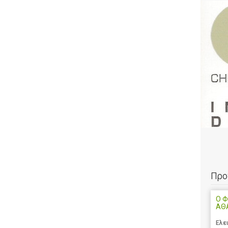
Προ
Ο Φ
ΑΘ
Ελε