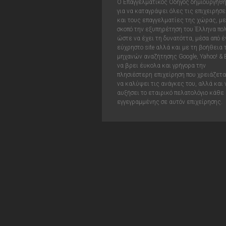
Ο Επαγγελματικός Οδηγός δημιουργήθ
για να καταγράψει όλες τις επιχειρήσε
και τους επαγγελματίες της χώρας, με
σκοπό την εξυπηρέτηση του Έλληνα πολ
ώστε να έχει τη δυνατόττα, μέσα από έ
εύχρηστο site αλλά και με τη βοήθεια
μηχανών αναζήτησης Google, Yahoo! & 
να βρει έυκολα και γρήγορα την
πλησιέστερη επιχείρηση που χρειάζεται
να καλύψει τις ανάγκες του, αλλά και 
αυξήσει το εταιρικό πελατολόγιο κάθε
εγγεγραμμένης σε αυτόν επιχείρησης.