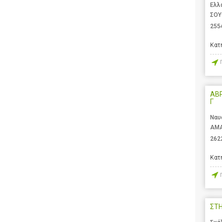
Ελλ
ΣΟΥ
255
Κατ
ΑΒ
Γ
Ναυ
ΑΜΑ
262
Κατ
ΣΤ