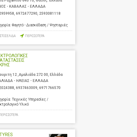
λα Ραχωνίου 640 10, Θάσος. Ελλάδα
ΝΟΣ - ΚΑΒΑΛΑΣ - ΕΛΛΑΔΑ
2959958
,
6972477290
,
2593081118
ηγορία:
Φαγητό - Διασκέδαση / Ψησταριές
ΙΣΤΟΣΕΛΙΔΑ
ΠΕΡΙΣΣΟΤΕΡΑ
ΕΚΤΡΟΛΟΓΙΚΕΣ
ΑΤΑΣΤΑΣΕΙΣ
ΚΡΗΣ
ουριτη 12 ,Αμαλιάδα 272 00, Ελλάδα
ΛΙΑΔΑ - ΗΛΕΙΑΣ - ΕΛΛΑΔΑ
2024388
,
6937463009
,
6971766570
ηγορία:
Τεχνικές Υπηρεσίες /
κτρολογικό Υλικό
ΠΕΡΙΣΣΟΤΕΡΑ
LTYRES