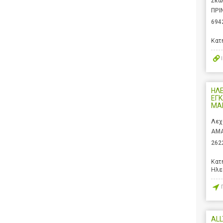
Σκά
ΠΡΙ
694
Κατ
ΗΛ
ΕΓΚ
ΜΑ
Λεχ
ΑΜΑ
262
Κατ
Ηλε
AL