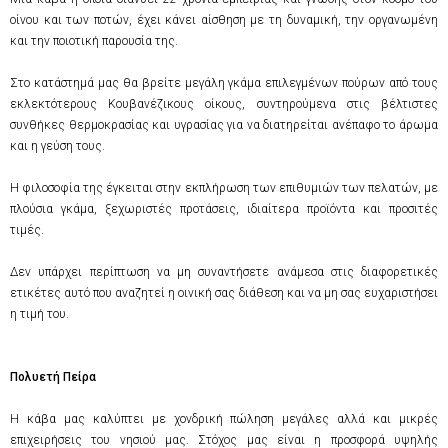
οίνου και των ποτών, έχει κάνει αίσθηση με τη δυναμική, την οργανωμένη
και την ποιοτική παρουσία της.
Στο κατάστημά μας θα βρείτε μεγάλη γκάμα επιλεγμένων πούρων από τους
εκλεκτότερους Κουβανέζικους οίκους, συντηρούμενα στις βέλτιστες
συνθήκες θερμοκρασίας και υγρασίας για να διατηρείται ανέπαφο το άρωμα
και η γεύση τους.
Η φιλοσοφία της έγκειται στην εκπλήρωση των επιθυμιών των πελατών, με
πλούσια γκάμα, ξεχωριστές προτάσεις, ιδιαίτερα προϊόντα και προσιτές
τιμές.
Δεν υπάρχει περίπτωση να μη συναντήσετε ανάμεσα στις διαφορετικές
ετικέτες αυτό που αναζητεί η οινική σας διάθεση και να μη σας ευχαριστήσει
η τιμή του.
Πολυετή Πείρα
Η κάβα μας καλύπτει με χονδρική πώληση μεγάλες αλλά και μικρές
επιχειρήσεις του νησιού μας. Στόχος μας είναι η προσφορά υψηλής