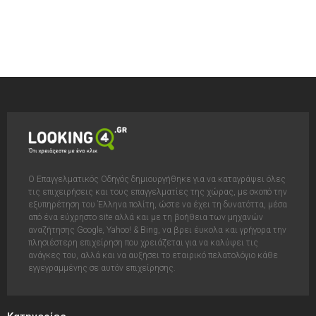
Ο Επαγγελματικός Οδηγός δημιουργήθηκε για να καταγράψει όλες
τις επιχειρήσεις και τους επαγγελματίες της χώρας, με σκοπό την
εξυπηρέτηση του Έλληνα πολίτη, ώστε να έχει τη δυνατόττα, μέσα
από ένα εύχρηστο site αλλά και με τη βοήθεια των μηχανών
αναζήτησης Google, Yahoo! & Bing, να βρει έυκολα και γρήγορα την
πλησιέστερη επιχείρηση που χρειάζεται για να καλύψει τις
ανάγκες του, αλλά και να αυξήσει το εταιρικό πελατολόγιο κάθε
εγγεγραμμένης σε αυτόν επιχείρησης.