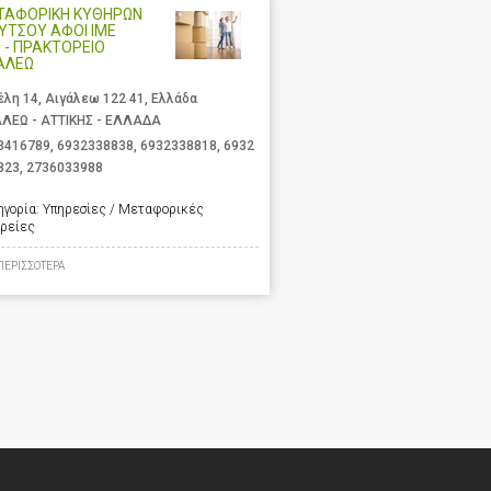
ΤΑΦΟΡΙΚΗ ΚΥΘΗΡΩΝ
ΛΥΤΣΟΥ ΑΦΟΙ ΙΜΕ
 - ΠΡΑΚΤΟΡΕΙΟ
ΑΛΕΩ
έλη 14, Αιγάλεω 122 41, Ελλάδα
ΑΛΕΩ - ΑΤΤΙΚΗΣ - ΕΛΛΑΔΑ
3416789
,
6932338838
,
6932338818
,
6932
823
,
2736033988
ηγορία:
Υπηρεσίες / Μεταφορικές
ιρείες
ΠΕΡΙΣΣΟΤΕΡΑ