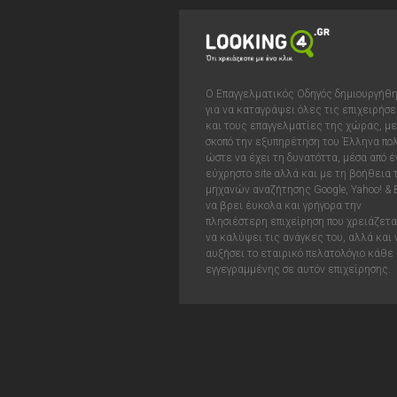
Ο Επαγγελματικός Οδηγός δημιουργήθ
για να καταγράψει όλες τις επιχειρήσε
και τους επαγγελματίες της χώρας, με
σκοπό την εξυπηρέτηση του Έλληνα πολ
ώστε να έχει τη δυνατόττα, μέσα από έ
εύχρηστο site αλλά και με τη βοήθεια
μηχανών αναζήτησης Google, Yahoo! & 
να βρει έυκολα και γρήγορα την
πλησιέστερη επιχείρηση που χρειάζεται
να καλύψει τις ανάγκες του, αλλά και 
αυξήσει το εταιρικό πελατολόγιο κάθε
εγγεγραμμένης σε αυτόν επιχείρησης.