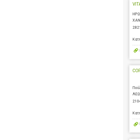
VIT
ΗΡΩ
ΧΑΝ
282
Κατ
CO
Πού
ΛΕΩ
210
Κατ