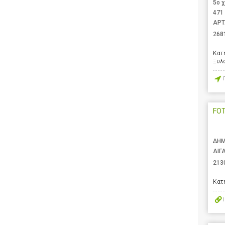
5ο 
471
ΑΡΤ
268
Κατ
Ξυλ
FO
ΔΗΜ
ΑΙΓ
213
Κατ