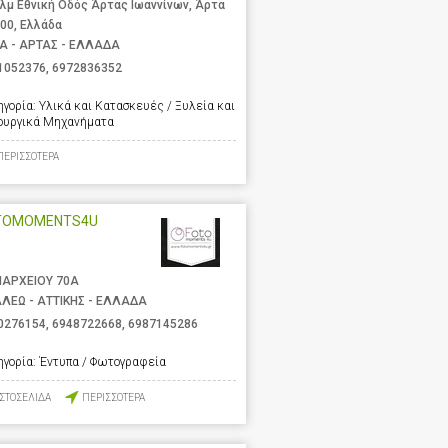
χλμ Εθνική Οδός Άρτας Ιωαννίνων, Άρτα
 00, Ελλάδα
Α - ΑΡΤΑΣ - ΕΛΛΑΔΑ
1052376
,
6972836352
ηγορία:
Υλικά και Κατασκευές / Ξυλεία και
ουργικά Μηχανήματα
ΠΕΡΙΣΣΟΤΕΡΑ
TOMOMENTS4U
ΑΡΧΕΙΟΥ 70Α
ΑΛΕΩ - ΑΤΤΙΚΗΣ - ΕΛΛΑΔΑ
0276154
,
6948722668
,
6987145286
ηγορία:
Έντυπα / Φωτογραφεία
ΙΣΤΟΣΕΛΙΔΑ
ΠΕΡΙΣΣΟΤΕΡΑ