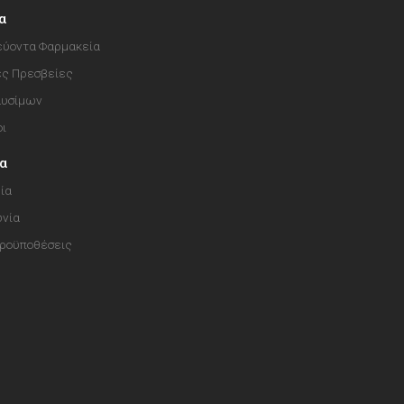
α
ύοντα Φαρμακεία
ές Πρεσβείες
αυσίμων
οι
ία
ία
ωνία
Προϋποθέσεις