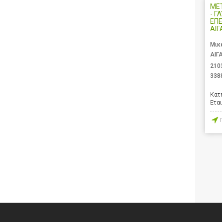
ΜΕ
- Γ
ΕΠΕ
ΑΙΓ
Μικ
ΑΙΓ
210
338
Κατ
Ετα