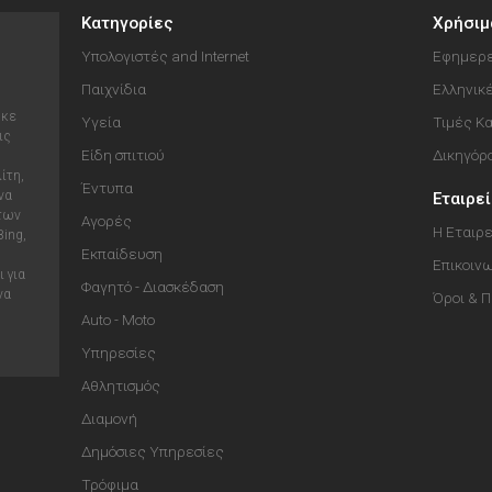
Κατηγορίες
Χρήσιμ
Υπολογιστές and Internet
Εφημερε
Παιχνίδια
Ελληνικ
ηκε
Υγεία
Τιμές Κ
ις
Είδη σπιτιού
Δικηγόρ
ίτη,
Έντυπα
να
Εταιρε
 των
Αγορές
Η Εταιρε
Bing,
Εκπαίδευση
Επικοιν
 για
Φαγητό - Διασκέδαση
να
Όροι & 
Auto - Moto
Υπηρεσίες
Αθλητισμός
Διαμονή
Δημόσιες Υπηρεσίες
Τρόφιμα