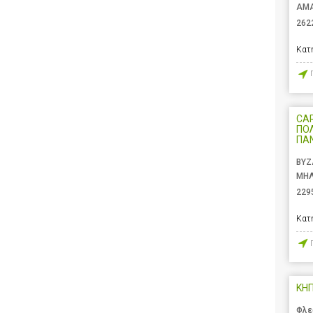
ΑΜΑ
262
Κατ
CAR
ΠΟ
ΠΑ
ΒΥΖ
ΜΗΛ
229
Κατ
ΚΗΠ
Φλε