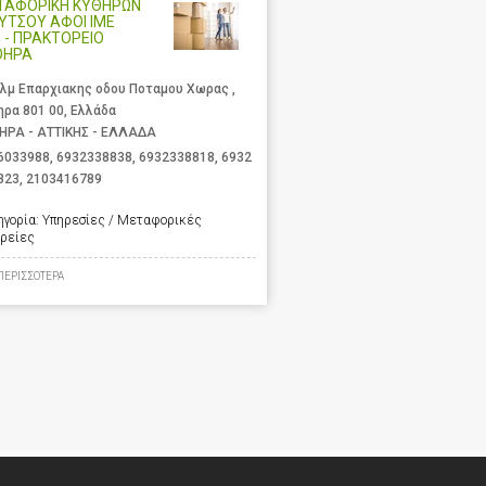
ΤΑΦΟΡΙΚΗ ΚΥΘΗΡΩΝ
ΛΥΤΣΟΥ ΑΦΟΙ ΙΜΕ
 - ΠΡΑΚΤΟΡΕΙΟ
ΘΗΡΑ
χλμ Επαρχιακης οδου Ποταμου Χωρας ,
ηρα 801 00, Ελλάδα
ΗΡΑ - ΑΤΤΙΚΗΣ - ΕΛΛΑΔΑ
6033988
,
6932338838
,
6932338818
,
6932
823
,
2103416789
ηγορία:
Υπηρεσίες / Μεταφορικές
ιρείες
ΠΕΡΙΣΣΟΤΕΡΑ