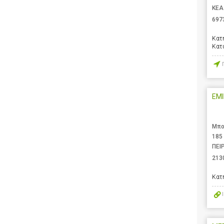
ΚΕΑ
697
Κατ
Κατ
EMI
Μπο
185
ΠΕΙ
213
Κατ