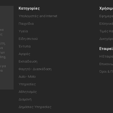
Κατηγορίες
Χρήσιμ
Υπολογιστές and Internet
Εφημερε
Παιχνίδια
Ελληνικ
ηκε
Υγεία
Τιμές Κ
ις
Είδη σπιτιού
Δικηγόρ
ίτη,
Έντυπα
να
Εταιρε
 των
Αγορές
Η Εταιρε
Bing,
Εκπαίδευση
Επικοιν
 για
Φαγητό - Διασκέδαση
να
Όροι & 
Auto - Moto
Υπηρεσίες
Αθλητισμός
Διαμονή
Δημόσιες Υπηρεσίες