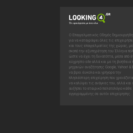
Ο Επαγγελματικός Οδηγός δημιουργήθ
για να καταγράψει όλες τις επιχειρήσε
και τους επαγγελματίες της χώρας, με
σκοπό την εξυπηρέτηση του Έλληνα πολ
ώστε να έχει τη δυνατόττα, μέσα από έ
εύχρηστο site αλλά και με τη βοήθεια
μηχανών αναζήτησης Google, Yahoo! & 
να βρει έυκολα και γρήγορα την
πλησιέστερη επιχείρηση που χρειάζεται
να καλύψει τις ανάγκες του, αλλά και 
αυξήσει το εταιρικό πελατολόγιο κάθε
εγγεγραμμένης σε αυτόν επιχείρησης.