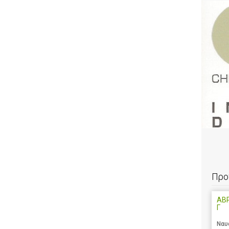
Προ
ΑΒ
Γ
Ναυ