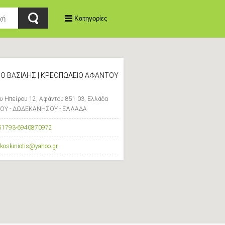
Κατηγορίες
Ο ΒΑΣΙΛΗΣ | ΚΡΕΟΠΩΛΕΙΟ ΑΦΑΝΤΟΥ
υ Ηπείρου 12, Αφάντου 851 03, Ελλάδα
ΟΥ - ΔΩΔΕΚΑΝΗΣΟΥ - ΕΛΛΑΔΑ
51793-6940870972
.koskiniotis@yahoo.gr