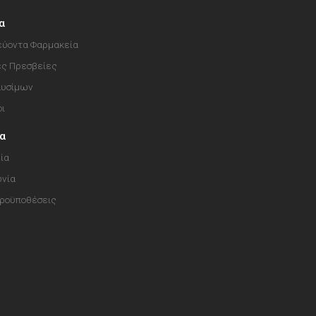
α
ύοντα Φαρμακεία
ές Πρεσβείες
αυσίμων
οι
ία
ία
ωνία
Προϋποθέσεις