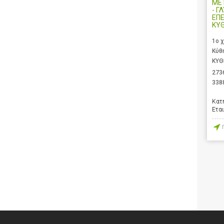
ΜΕ
- Γ
ΕΠΕ
ΚΥ
1ο 
Κύθ
ΚΥΘ
273
338
Κατ
Ετα