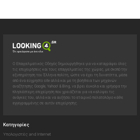
Ο Επαγγελματικός Οδηγός δημιουργήθηκε για να καταγράψει όλες
τις επιχειρήσεις και τους επαγγελματίες της χώρας, με σκοπό την
εξυπηρέτηση του Έλληνα πολίτη, ώστε να έχει τη δυνατόττα, μέσα
από ένα εύχρηστο site αλλά και με τη βοήθεια των μηχανών
αναζήτησης Google, Yahoo! & Bing, να βρει έυκολα και γρήγορα την
πλησιέστερη επιχείρηση που χρειάζεται για να καλύψει τις
ανάγκες του, αλλά και να αυξήσει το εταιρικό πελατολόγιο κάθε
εγγεγραμμένης σε αυτόν επιχείρησης.
Κατηγορίες
Υπολογιστές and Internet