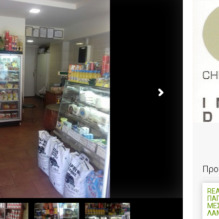
Προ
REA
ΠΑ
ΜΕΣ
ΛΑ