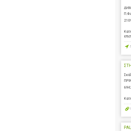
ΔΗΜ
Π.Φ
210
Κατ
επι
ΣΤ
Σκά
ΠΡΙ
694
Κατ
PA