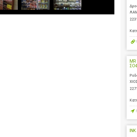
Δρο
ΛΑΜ
223
Κατ
MR 
ΣΟ
Ροδ
ΧΙΟ
227
Κατ
INK