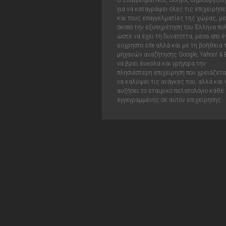
Ο Επαγγελματικός Οδηγός δημιουργήθ
για να καταγράψει όλες τις επιχειρήσε
και τους επαγγελματίες της χώρας, με
σκοπό την εξυπηρέτηση του Έλληνα πολ
ώστε να έχει τη δυνατόττα, μέσα από έ
εύχρηστο site αλλά και με τη βοήθεια
μηχανών αναζήτησης Google, Yahoo! & 
να βρει έυκολα και γρήγορα την
πλησιέστερη επιχείρηση που χρειάζεται
να καλύψει τις ανάγκες του, αλλά και 
αυξήσει το εταιρικό πελατολόγιο κάθε
εγγεγραμμένης σε αυτόν επιχείρησης.