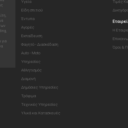
ηκε
Υγεία
Τιμές Κ
ις
Είδη σπιτιού
Δικηγόρ
ίτη,
Έντυπα
να
Εταιρε
 των
Αγορές
Η Εταιρε
Bing,
Εκπαίδευση
Επικοιν
 για
Φαγητό - Διασκέδαση
να
Όροι & 
Auto - Moto
Υπηρεσίες
Αθλητισμός
Διαμονή
Δημόσιες Υπηρεσίες
Τρόφιμα
Τεχνικές Υπηρεσίες
Υλικά και Κατασκευές