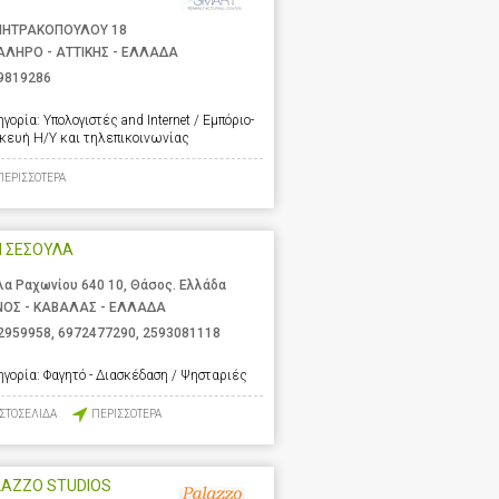
ΗΤΡΑΚΟΠΟΥΛΟΥ 18
ΑΛΗΡΟ - ΑΤΤΙΚΗΣ - ΕΛΛΑΔΑ
9819286
ηγορία:
Υπολογιστές and Internet / Εμπόριο-
σκευή Η/Υ και τηλεπικοινωνίας
ΠΕΡΙΣΣΟΤΕΡΑ
Η ΣΕΣΟΥΛΑ
λα Ραχωνίου 640 10, Θάσος. Ελλάδα
ΝΟΣ - ΚΑΒΑΛΑΣ - ΕΛΛΑΔΑ
2959958
,
6972477290
,
2593081118
ηγορία:
Φαγητό - Διασκέδαση / Ψησταριές
ΙΣΤΟΣΕΛΙΔΑ
ΠΕΡΙΣΣΟΤΕΡΑ
LAZZO STUDIOS