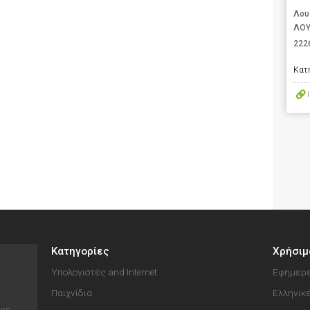
Λου
ΛΟΥ
222
Κατ
Κατηγορίες
Χρήσιμ
Υπολογιστές and Internet
Εφημερε
Παιχνίδια
Ελληνικ