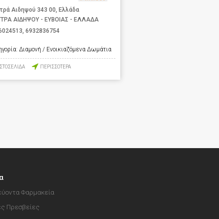
τρά Αιδηψού 343 00, Ελλάδα
ΤΡΑ ΑΙΔΗΨΟΥ - ΕΥΒΟΙΑΣ - ΕΛΛΑΔΑ
6024513
,
6932836754
ηγορία:
Διαμονή / Ενοικιαζόμενα Δωμάτια
ΙΣΤΟΣΕΛΙΔΑ
ΠΕΡΙΣΣΟΤΕΡΑ
α
ύοντα Φαρμακεία
ές Πρεσβείες