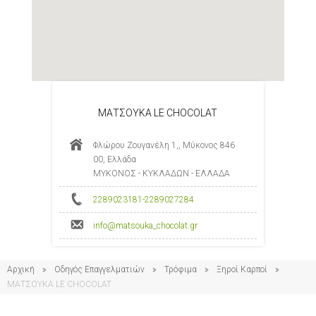
ΜΑΤΣΟΥΚΑ LE CHOCOLAT
Φλώρου Ζουγανέλη 1,, Μύκονος 846
00, Ελλάδα
ΜΥΚΟΝΟΣ - ΚΥΚΛΑΔΩΝ - ΕΛΛΑΔΑ
2289023181-2289027284
info@matsouka_chocolat.gr
Αρχική
Οδηγός Επαγγελματιών
Τρόφιμα
Ξηροί Καρποί
ΜΑΤΣΟΥΚΑ LE CHOCOLAT