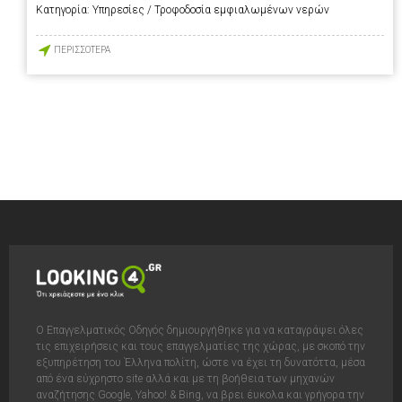
Κατηγορία:
Υπηρεσίες / Τροφοδοσία εμφιαλωμένων νερών
ΠΕΡΙΣΣΟΤΕΡΑ
Ο Επαγγελματικός Οδηγός δημιουργήθηκε για να καταγράψει όλες
τις επιχειρήσεις και τους επαγγελματίες της χώρας, με σκοπό την
εξυπηρέτηση του Έλληνα πολίτη, ώστε να έχει τη δυνατόττα, μέσα
από ένα εύχρηστο site αλλά και με τη βοήθεια των μηχανών
αναζήτησης Google, Yahoo! & Bing, να βρει έυκολα και γρήγορα την