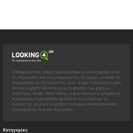
Ο Επαγγελματικός Οδηγός δημιουργήθηκε για να καταγράψει όλες
τις επιχειρήσεις και τους επαγγελματίες της χώρας, με σκοπό την
εξυπηρέτηση του Έλληνα πολίτη, ώστε να έχει τη δυνατόττα, μέσα
από ένα εύχρηστο site αλλά και με τη βοήθεια των μηχανών
αναζήτησης Google, Yahoo! & Bing, να βρει έυκολα και γρήγορα την
πλησιέστερη επιχείρηση που χρειάζεται για να καλύψει τις
ανάγκες του, αλλά και να αυξήσει το εταιρικό πελατολόγιο κάθε
εγγεγραμμένης σε αυτόν επιχείρησης.
Κατηγορίες