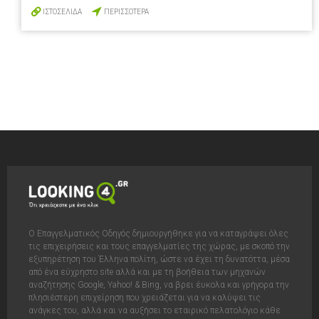
ΙΣΤΟΣΕΛΙΔΑ
ΠΕΡΙΣΣΟΤΕΡΑ
Ο Επαγγελματικός Οδηγός δημιουργήθηκε για να καταγράψει όλες
τις επιχειρήσεις και τους επαγγελματίες της χώρας, με σκοπό την
εξυπηρέτηση του Έλληνα πολίτη, ώστε να έχει τη δυνατόττα, μέσα
από ένα εύχρηστο site αλλά και με τη βοήθεια των μηχανών
αναζήτησης Google, Yahoo! & Bing, να βρει έυκολα και γρήγορα την
πλησιέστερη επιχείρηση που χρειάζεται για να καλύψει τις
ανάγκες του, αλλά και να αυξήσει το εταιρικό πελατολόγιο κάθε