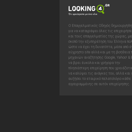
Ο Επαγγελματικός Οδηγός δημιουργήθ
για να καταγράψει όλες τις επιχειρήσε
και τους επαγγελματίες της χώρας, με
σκοπό την εξυπηρέτηση του Έλληνα πολ
ώστε να έχει τη δυνατόττα, μέσα από έ
εύχρηστο site αλλά και με τη βοήθεια
μηχανών αναζήτησης Google, Yahoo! & 
να βρει έυκολα και γρήγορα την
πλησιέστερη επιχείρηση που χρειάζεται
να καλύψει τις ανάγκες του, αλλά και 
αυξήσει το εταιρικό πελατολόγιο κάθε
εγγεγραμμένης σε αυτόν επιχείρησης.