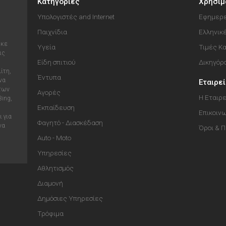
Κατηγορίες
Χρήσιμ
Υπολογιστές and Internet
Εφημερε
Παιχνίδια
Ελληνικ
ηκε
Υγεία
Τιμές Κ
ις
Είδη σπιτιού
Δικηγόρ
ίτη,
Έντυπα
να
Εταιρε
 των
Αγορές
Η Εταιρε
Bing,
Εκπαίδευση
Επικοιν
 για
Φαγητό - Διασκέδαση
να
Όροι & 
Auto - Moto
Υπηρεσίες
Αθλητισμός
Διαμονή
Δημόσιες Υπηρεσίες
Τρόφιμα