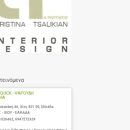
τεινόμενα
QUICK - ΨΑΡΟΥΔΗ
ΦΙΑ
οκανάκη 46, Χίος 821 00, Ελλάδα
Σ - ΧΙΟΥ - ΕΛΛΑΔΑ
1026462
,
6947272329