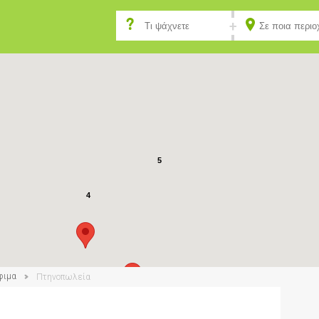
5
4
φιμα
Πτηνοπωλεία