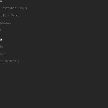
α
ύοντα Φαρμακεία
ές Πρεσβείες
αυσίμων
οι
ία
ία
ωνία
Προϋποθέσεις