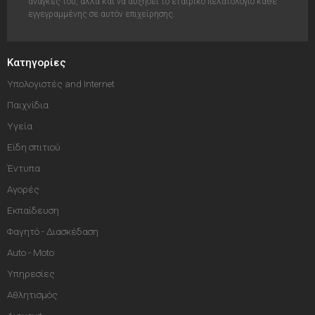
ανάγκες του, αλλά και να αυξήσει το εταιρικό πελατολόγιο κάθε
εγγεγραμμένης σε αυτόν επιχείρησης.
Κατηγορίες
Υπολογιστές and Internet
Παιχνίδια
Υγεία
Είδη σπιτιού
Έντυπα
Αγορές
Εκπαίδευση
Φαγητό - Διασκέδαση
Auto - Moto
Υπηρεσίες
Αθλητισμός