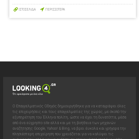
ΙΣΤΟΣΕΛΙΔΑ
ΠΕΡΙΣΣΟΤΕΡΑ
Ο Επαγγελματικός Οδηγός δημιουργήθηκε για να καταγράψει όλες
τις επιχειρήσεις και τους επαγγελματίες της χώρας, με σκοπό την
εξυπηρέτηση του Έλληνα πολίτη, ώστε να έχει τη δυνατόττα, μέσα
από ένα εύχρηστο site αλλά και με τη βοήθεια των μηχανών
αναζήτησης Google, Yahoo! & Bing, να βρει έυκολα και γρήγορα την
πλησιέστερη επιχείρηση που χρειάζεται για να καλύψει τις